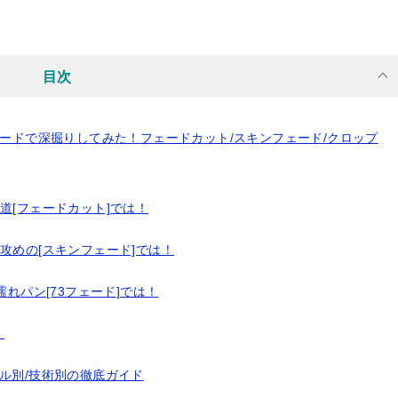
目次
ェードで深掘りしてみた！フェードカット/スキンフェード/クロップ
道[フェードカット]では！
攻めの[スキンフェード]では！
濡れパン[73フェード]では！
！
ル別/技術別の徹底ガイド