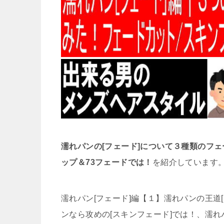
濡れパンの[フェード]について３種類のフェ
ップ＆73フェードでは！
を紹介しています
濡れパン[フェード]編【１】濡れパンの王道
ンなら攻めの[スキンフェード]では！、濡れパ