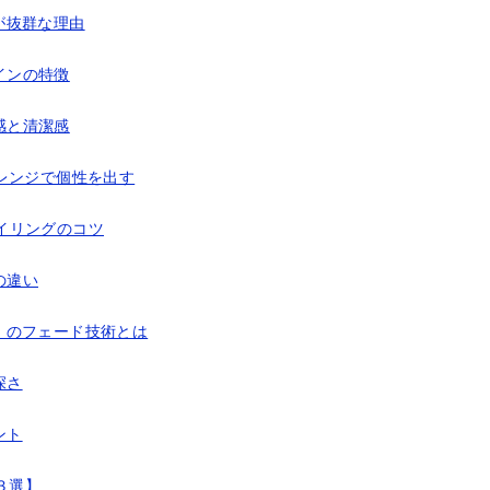
が抜群な理由
インの特徴
感と清潔感
レンジで個性を出す
イリングのコツ
の違い
」のフェード技術とは
深さ
ント
３選】