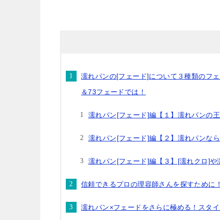
濡れパンの[フェード]について３種類のフ
＆73フェードでは！
濡れパン[フェード]編【１】濡れパンの王
濡れパン[フェード]編【２】濡れパンなら
濡れパン[フェード]編【３】[濡れクロ]や
信頼できるプロの理容師さんを探すために
濡れパン×フェードをさらに極める！スタイ