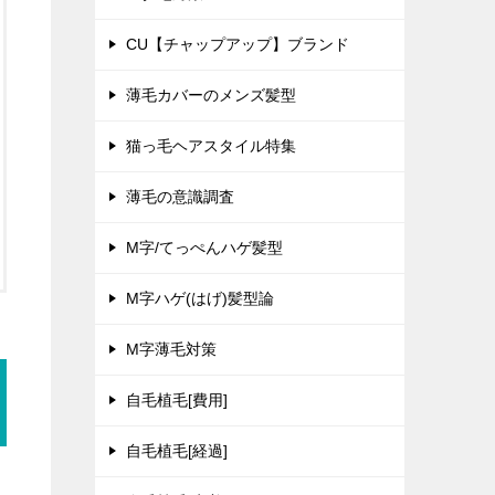
CU【チャップアップ】ブランド
薄毛カバーのメンズ髪型
猫っ毛ヘアスタイル特集
薄毛の意識調査
M字/てっぺんハゲ髪型
M字ハゲ(はげ)髪型論
M字薄毛対策
自毛植毛[費用]
自毛植毛[経過]