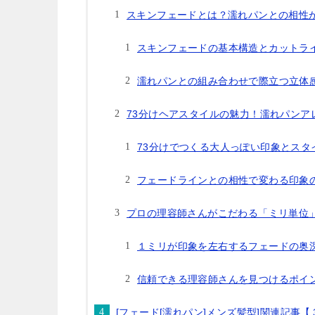
スキンフェードとは？濡れパンとの相性
スキンフェードの基本構造とカットラ
濡れパンとの組み合わせで際立つ立体
73分けヘアスタイルの魅力！濡れパンア
73分けでつくる大人っぽい印象とスタ
フェードラインとの相性で変わる印象
プロの理容師さんがこだわる「ミリ単位
１ミリが印象を左右するフェードの奥
信頼できる理容師さんを見つけるポイ
[フェード[濡れパン]メンズ髪型]関連記事【