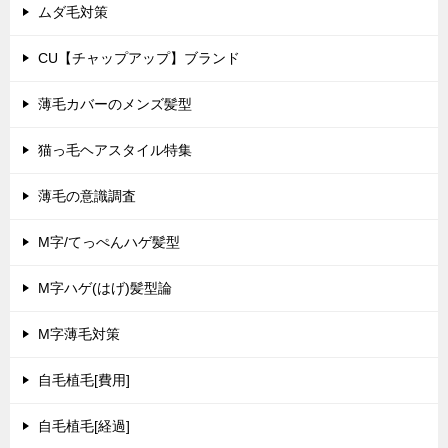
ムダ毛対策
CU【チャップアップ】ブランド
薄毛カバーのメンズ髪型
猫っ毛ヘアスタイル特集
薄毛の意識調査
M字/てっぺんハゲ髪型
M字ハゲ(はげ)髪型論
M字薄毛対策
自毛植毛[費用]
自毛植毛[経過]