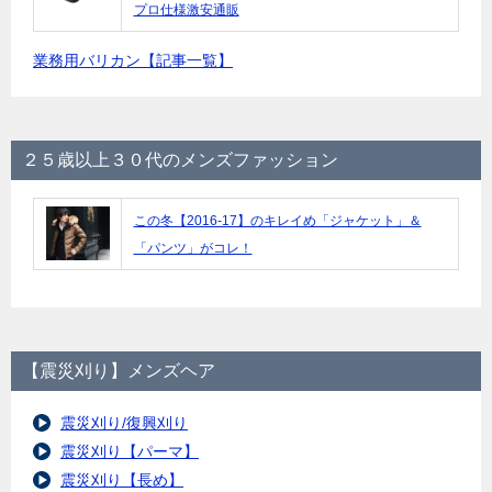
プロ仕様激安通販
業務用バリカン【記事一覧】
２５歳以上３０代のメンズファッション
この冬【2016-17】のキレイめ「ジャケット」＆
「パンツ」がコレ！
【震災刈り】メンズヘア
震災刈り/復興刈り
震災刈り【パーマ】
震災刈り【長め】