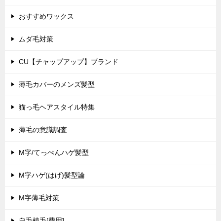
おすすめワックス
ムダ毛対策
CU【チャップアップ】ブランド
薄毛カバーのメンズ髪型
猫っ毛ヘアスタイル特集
薄毛の意識調査
M字/てっぺんハゲ髪型
M字ハゲ(はげ)髪型論
M字薄毛対策
自毛植毛[費用]