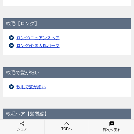
軟毛【ロング】
ロング/ニュアンスヘア
ロング/外国人風パーマ
軟毛で髪が細い
軟毛で髪が細い
軟毛ヘア【髪質編】
TOPへ
軟毛くせ毛ヘアスタイル
シェア
目次へ戻る