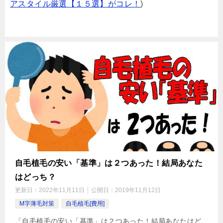
アスタイル厳選【１５選】がコレ！
)
自毛植毛の安い「基準」は２つあった！結局あなた
はどっち？
更新日：
2022年11月11日
公開日：
2019年11月12日
M字薄毛対策
自毛植毛[費用]
「自毛植毛の安い「基準」は２つあった！結局あなたはど