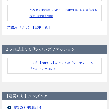
バリカン業務用【ベビリス/BaByliss】理容室美容室
プロ仕様激安通販
業務用バリカン【記事一覧】
２５歳以上３０代のメンズファッション
この冬【2016-17】のキレイめ「ジャケット」＆
「パンツ」がコレ！
【震災刈り】メンズヘア
震災刈り/復興刈り