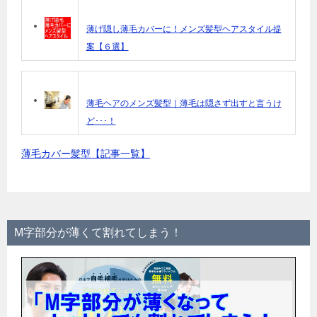
薄げ隠し薄毛カバーに！メンズ髪型ヘアスタイル提
案【６選】
薄毛ヘアのメンズ髪型｜薄毛は隠さず出すと言うけ
ど･･･！
薄毛カバー髪型【記事一覧】
M字部分が薄くて割れてしまう！