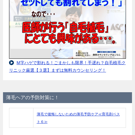
M字ハゲで割れる！ごまかしも限界！手遅れ？自毛植毛ク
リニック厳選【３選】まずは無料カウンセリング！
薄毛ヘアの予防対策に！
薄毛で後悔しないための薄毛予防ケア≪育毛剤ベス
ト６≫