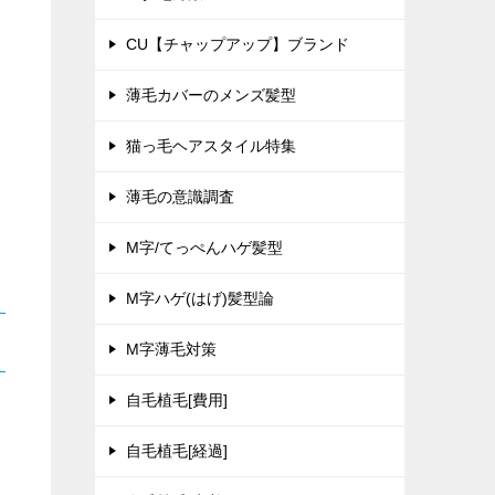
CU【チャップアップ】ブランド
薄毛カバーのメンズ髪型
猫っ毛ヘアスタイル特集
薄毛の意識調査
｜
M字/てっぺんハゲ髪型
M字ハゲ(はげ)髪型論
M字薄毛対策
自毛植毛[費用]
自毛植毛[経過]