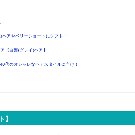
】
坊主)ヘアやベリーショートにシフト！
ヘア【白髪(グレイ)ヘア】
】40代のオシャレなヘアスタイルに向け！
ト】