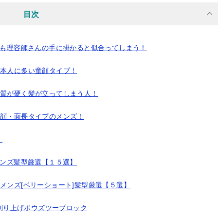
目次
プも理容師さんの手に掛かると似合ってしまう！
日本人に多い童顔タイプ！
髪質が硬く髪が立ってしまう人！
丸顔・面長タイプのメンズ！
！
メンズ髪型厳選【１５選】
メンズ[ベリーショート]髪型厳選【５選】
刈り上げボウズツーブロック