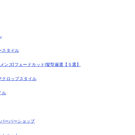
ト
ル
ースタイル
メンズ[フェードカット]髪型厳選【５選】
マクロップスタイル
イル
/バーバーショップ