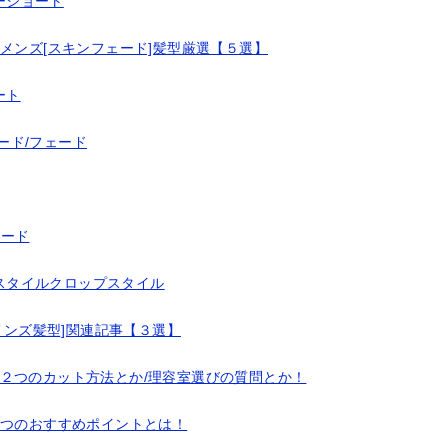
ーショート
メンズ[スキンフェード]髪型厳選【５選】
ート
ード/フェード
ェード
スタイルクロップスタイル
メンズ髪型]関連記事【３選】
２つのカット方法とか/理容室選びの質問とか！
３つのおすすめポイントとは！