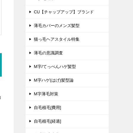
CU【チャップアップ】ブランド
薄毛カバーのメンズ髪型
猫っ毛ヘアスタイル特集
薄毛の意識調査
M字/てっぺんハゲ髪型
M字ハゲ(はげ)髪型論
M字薄毛対策
ロ
自毛植毛[費用]
自毛植毛[経過]