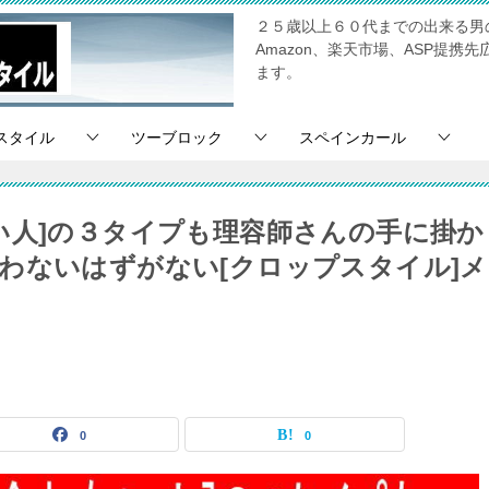
２５歳以上６０代までの出来る男
Amazon、楽天市場、ASP提
ます。
スタイル
ツーブロック
スペインカール
い人]の３タイプも理容師さんの手に掛か
わないはずがない[クロップスタイル]メ
0
0