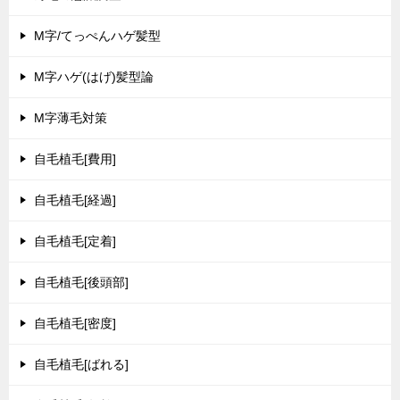
M字/てっぺんハゲ髪型
M字ハゲ(はげ)髪型論
M字薄毛対策
自毛植毛[費用]
自毛植毛[経過]
自毛植毛[定着]
自毛植毛[後頭部]
自毛植毛[密度]
自毛植毛[ばれる]