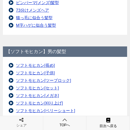
ピンパーマ[メンズ]髪型
73分けメンズヘア
猫っ毛に似合う髪型
M字ハゲに似合う髪型
【ソフトモヒカン】男の髪型
ソフトモヒカン[長め]
ソフトモヒカン[子供]
ソフトモヒカン[ツーブロック]
ソフトモヒカン[セット]
ソフトモヒカン[メガネ]
ソフトモヒカン[刈り上げ]
ソフトモヒカン[ベリーショート]
ソフトモヒカン[メンズヘア]
TOPへ
ソフトモヒカン[男の子]
シェア
目次へ戻る