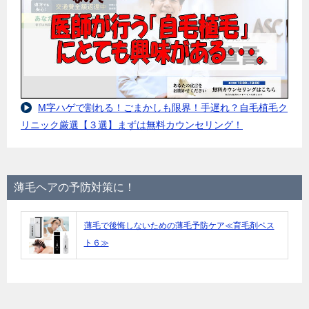
M字ハゲで割れる！ごまかしも限界！手遅れ？自毛植毛ク
リニック厳選【３選】まずは無料カウンセリング！
薄毛ヘアの予防対策に！
薄毛で後悔しないための薄毛予防ケア≪育毛剤ベス
ト６≫