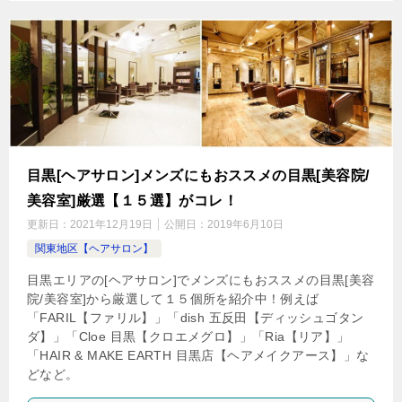
目黒[ヘアサロン]メンズにもおススメの目黒[美容院/
美容室]厳選【１５選】がコレ！
更新日：
2021年12月19日
公開日：
2019年6月10日
関東地区【ヘアサロン】
目黒エリアの[ヘアサロン]でメンズにもおススメの目黒[美容
院/美容室]から厳選して１５個所を紹介中！例えば
「FARIL【ファリル】」「dish 五反田【ディッシュゴタン
ダ】」「Cloe 目黒【クロエメグロ】」「Ria【リア】」
「HAIR & MAKE EARTH 目黒店【ヘアメイクアース】」な
どなど。