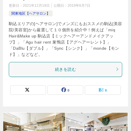
更新日：
2021年12月19日
公開日：
2019年6月7日
関東地区【ヘアサロン】
駒込エリアの[ヘアサロン]でメンズにもおススメの駒込[美容
院/美容室]から厳選して１０個所を紹介中！例えば「miq
Hair&Make up 駒込店【ミックヘアーアンドメイクアッ
プ】」「Agu hair rent 巣鴨店【アグヘアーレント】」
「DaBlu【ダブル】」「Sync【シンク】」「monde【モン
ド】」などなど。
続きを読む
0
0