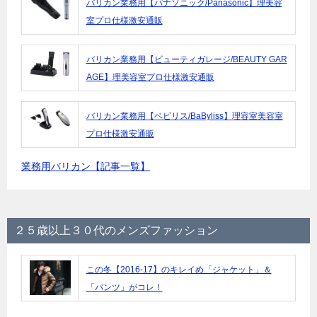
バリカン業務用【パナソニック/Panasonic】理美容
室プロ仕様激安通販
バリカン業務用【ビューティガレージ/BEAUTY GAR
AGE】理美容室プロ仕様激安通販
バリカン業務用【ベビリス/BaByliss】理容室美容室
プロ仕様激安通販
業務用バリカン【記事一覧】
２５歳以上３０代のメンズファッション
この冬【2016-17】のキレイめ「ジャケット」＆
「パンツ」がコレ！