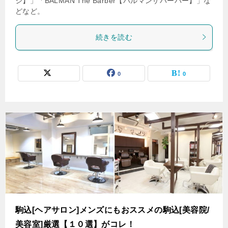
ジ】」「BALMAN The Barber【バルマンザバーバー】」な
どなど。
続きを読む
0
0
駒込[ヘアサロン]メンズにもおススメの駒込[美容院/
美容室]厳選【１０選】がコレ！