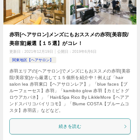
赤羽[ヘアサロン]メンズにもおススメの赤羽[美容院/
美容室]厳選【１５選】がコレ！
更新日：
2021年12月19日
公開日：
2019年6月6日
関東地区【ヘアサロン】
赤羽エリアの[ヘアサロン]でメンズにもおススメの赤羽[美容
院/美容室]から厳選して１５個所を紹介中！例えば「hair
salon lea 赤羽東口【ヘアサロンレア】」「blue faces【ブ
ルーフェーセス】赤羽」「kamibito glow 赤羽【カミビトグ
ロウアカバネ】」「Hair&Spa Rico By LikkleMore【ヘアア
ンドスパリコバイリコモ】」「Blume COSTA【ブルームコ
スタ】赤羽店」などなど。
続きを読む