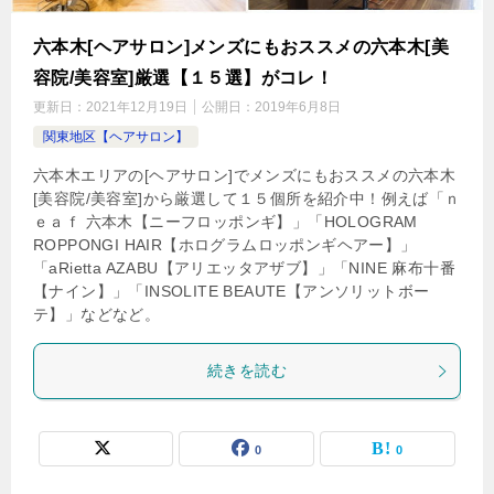
六本木[ヘアサロン]メンズにもおススメの六本木[美
容院/美容室]厳選【１５選】がコレ！
更新日：
2021年12月19日
公開日：
2019年6月8日
関東地区【ヘアサロン】
六本木エリアの[ヘアサロン]でメンズにもおススメの六本木
[美容院/美容室]から厳選して１５個所を紹介中！例えば「ｎ
ｅａｆ 六本木【ニーフロッポンギ】」「HOLOGRAM
ROPPONGI HAIR【ホログラムロッポンギヘアー】」
「aRietta AZABU【アリエッタアザブ】」「NINE 麻布十番
【ナイン】」「INSOLITE BEAUTE【アンソリットボー
テ】」などなど。
続きを読む
0
0