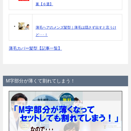
案【６選】
薄毛ヘアのメンズ髪型｜薄毛は隠さず出すと言うけ
ど･･･！
薄毛カバー髪型【記事一覧】
M字部分が薄くて割れてしまう！