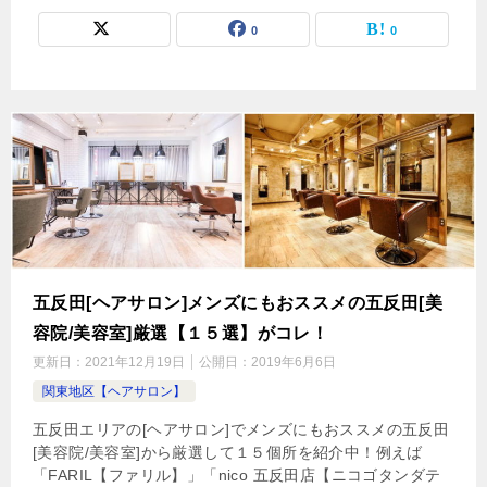
0
0
五反田[ヘアサロン]メンズにもおススメの五反田[美
容院/美容室]厳選【１５選】がコレ！
更新日：
2021年12月19日
公開日：
2019年6月6日
関東地区【ヘアサロン】
五反田エリアの[ヘアサロン]でメンズにもおススメの五反田
[美容院/美容室]から厳選して１５個所を紹介中！例えば
「FARIL【ファリル】」「nico 五反田店【ニコゴタンダテ