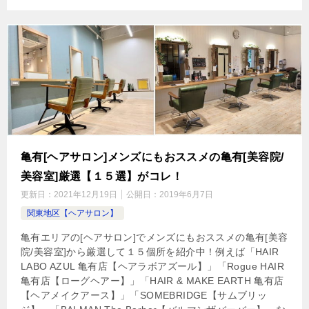
亀有[ヘアサロン]メンズにもおススメの亀有[美容院/
美容室]厳選【１５選】がコレ！
更新日：
2021年12月19日
公開日：
2019年6月7日
関東地区【ヘアサロン】
亀有エリアの[ヘアサロン]でメンズにもおススメの亀有[美容
院/美容室]から厳選して１５個所を紹介中！例えば「HAIR
LABO AZUL 亀有店【ヘアラボアズール】」「Rogue HAIR
亀有店【ローグヘアー】」「HAIR & MAKE EARTH 亀有店
【ヘアメイクアース】」「SOMEBRIDGE【サムブリッ