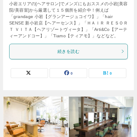
小岩エリアの[ヘアサロン]でメンズにもおススメの小岩[美容
院/美容室]から厳選して１５個所を紹介中！例えば
「grandage 小岩【グランアージュコイワ】」「hair
SENSE 新小岩店【ヘアーセンス】」「ＨＡＩＲ ＲＥＳＯＲ
Ｔ ＶＩＴＡ【ヘアリゾートヴィータ】」「Arti&Co【アーテ
ィーアンドコー】」「Tiamo【ティアモ】」などなど。
続きを読む
0
0