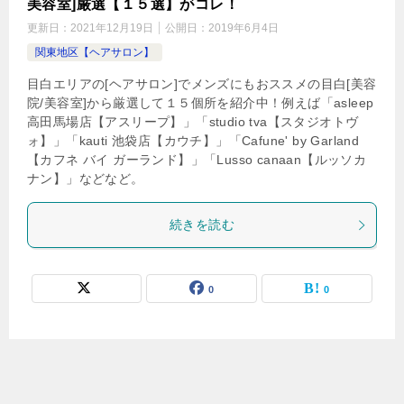
美容室]厳選【１５選】がコレ！
更新日：
2021年12月19日
公開日：
2019年6月4日
関東地区【ヘアサロン】
目白エリアの[ヘアサロン]でメンズにもおススメの目白[美容
院/美容室]から厳選して１５個所を紹介中！例えば「asleep
高田馬場店【アスリープ】」「studio tva【スタジオトヴ
ォ】」「kauti 池袋店【カウチ】」「Cafune' by Garland
【カフネ バイ ガーランド】」「Lusso canaan【ルッソカ
ナン】」などなど。
続きを読む
0
0