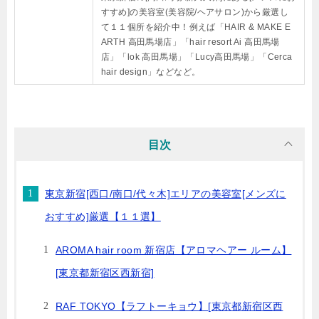
すすめ]の美容室(美容院/ヘアサロン)から厳選し
て１１個所を紹介中！例えば「HAIR & MAKE E
ARTH 高田馬場店」「hair resort Ai 高田馬場
店」「lok 高田馬場」「Lucy高田馬場」「Cerca
hair design」などなど。
目次
東京新宿[西口/南口/代々木]エリアの美容室[メンズに
おすすめ]厳選【１１選】
AROMA hair room 新宿店【アロマヘアー ルーム】
[東京都新宿区西新宿]
RAF TOKYO【ラフトーキョウ】[東京都新宿区西