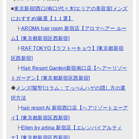
■
東京新宿[西口/南口/代々木]エリアの美容室[メンズ
におすすめ]厳選【１１選】
┣
AROMA hair room 新宿店【アロマヘアー ルー
ム】[東京都新宿区西新宿]
┣
RAF TOKYO【ラフトーキョウ】[東京都新宿
区西新宿]
┣
Hair Resort Garden新宿南口店【ヘアーリゾー
トガーデン】[東京都新宿区西新宿]
◆
メンズ[髪型]コラム：てっぺんハゲの隠し方の選
択方法
┣
hair resort Ai 新宿西口店【ヘアリゾートエーア
イ】[東京都新宿区西新宿]
┣
Ellen by artina 新宿店【エレンバイアルティ
ナ】[東京都新宿区西新宿]