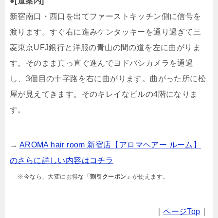
●
[道案内]
新宿南口・西口を出てファーストキッチン側に信号を
渡ります。すぐ右に進みケンタッキーを通り過ぎて三
菱東京UFJ銀行と洋服の青山の間の道を左に曲がりま
す。そのまま真っ直ぐ進んでヨドバシカメラを通過
し、3個目の十字路を右に曲がります。曲がった所に松
屋が見えてきます。そのキレイなビルの4階になりま
す。
→
AROMA hair room 新宿店【アロマヘアー ルーム】
のさらに詳しい内容はコチラ
※今なら、大変にお得な
「割引クーポン」
が使えます。
｜
ページTop
｜