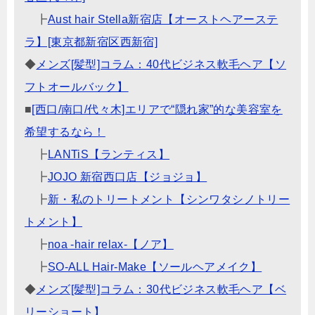
┣
Aust hair Stella新宿店【オーストヘアーステ
ラ】[東京都新宿区西新宿]
◆
メンズ[髪型]コラム：40代ビジネス軟毛ヘア【ソ
フトオールバック】
■
[西口/南口/代々木]エリアで“隠れ家”的な美容室を
希望するなら！
┣
LANTiS【ランティス】
┣
JOJO 新宿西口店【ジョジョ】
┣
新・私のトリートメント【シンワタシノトリー
トメント】
┣
noa -hair relax-【ノア】
┣
SO-ALL Hair-Make【ソールヘアメイク】
◆
メンズ[髪型]コラム：30代ビジネス軟毛ヘア【ベ
リーショート】