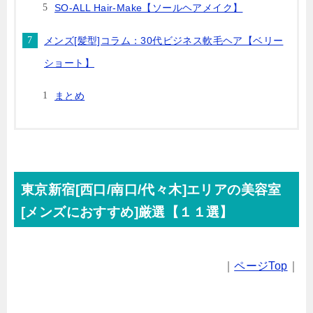
SO-ALL Hair-Make【ソールヘアメイク】
メンズ[髪型]コラム：30代ビジネス軟毛ヘア【ベリー
ショート】
まとめ
東京新宿[西口/南口/代々木]エリアの美容室
[メンズにおすすめ]厳選【１１選】
｜
ページTop
｜