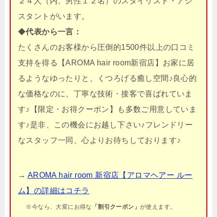
２４人（内、男性１２名）のスタイリスト・アシ
スタントがいます。
◆
代表から一言：
たくさんのお客様から圧倒的1500件以上の口コミ
支持を得る【AROMA hair room新宿店】お家に居
るようなゆったりと、くつろげる癒し空間♪良心的
な価格なのに、丁寧な技術・接客で喜ばれていま
す♪【限定・お得クーポン】も多数ご用意していま
す♪是非、この機会にお越し下さい♪フレンドリー
なスタッフ一同、心よりお待ちしております♪
→
AROMA hair room 新宿店【アロマヘアー ルー
ム】の詳細はコチラ
※今なら、大変にお得な
「割引クーポン」
が使えます。