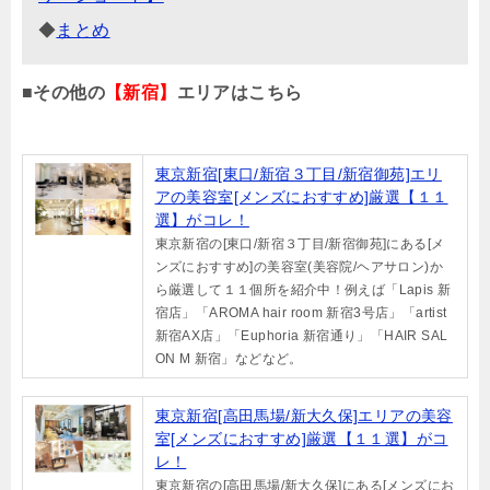
◆
まとめ
■
その他の
【新宿】
エリアはこちら
東京新宿[東口/新宿３丁目/新宿御苑]エリ
アの美容室[メンズにおすすめ]厳選【１１
選】がコレ！
東京新宿の[東口/新宿３丁目/新宿御苑]にある[メ
ンズにおすすめ]の美容室(美容院/ヘアサロン)か
ら厳選して１１個所を紹介中！例えば「Lapis 新
宿店」「AROMA hair room 新宿3号店」「artist
新宿AX店」「Euphoria 新宿通り」「HAIR SAL
ON M 新宿」などなど。
東京新宿[高田馬場/新大久保]エリアの美容
室[メンズにおすすめ]厳選【１１選】がコ
レ！
東京新宿の[高田馬場/新大久保]にある[メンズにお