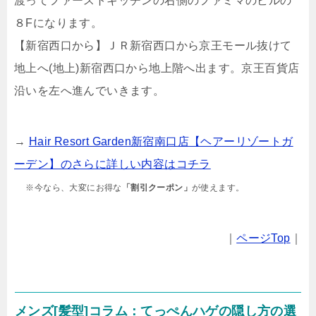
渡ってファーストキッチンの右側のファミマのビルの
８Fになります。
【新宿西口から】ＪＲ新宿西口から京王モール抜けて
地上へ(地上)新宿西口から地上階へ出ます。京王百貨店
沿いを左へ進んでいきます。
→
Hair Resort Garden新宿南口店【ヘアーリゾートガ
ーデン】のさらに詳しい内容はコチラ
※今なら、大変にお得な
「割引クーポン」
が使えます。
｜
ページTop
｜
メンズ[髪型]コラム：てっぺんハゲの隠し方の選