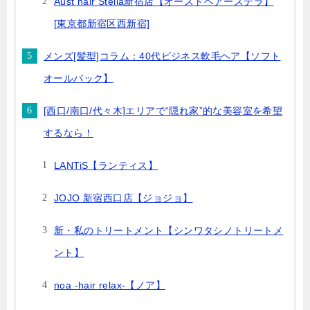
Aust hair Stella新宿店【オーストヘアーステラ】
[東京都新宿区西新宿]
メンズ[髪型]コラム：40代ビジネス軟毛ヘア【ソフト
オールバック】
[西口/南口/代々木]エリアで“隠れ家”的な美容室を希望
するなら！
LANTiS【ランティス】
JOJO 新宿西口店【ジョジョ】
新・私のトリートメント【シンワタシノトリートメ
ント】
noa -hair relax-【ノア】