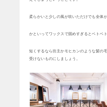
柔らかいと少しの風が吹いただけでも全体
かといってワックスで固めすぎるとベトベ
短くするなら坊主かモヒカンのような髪の
受けないものにしましょう。