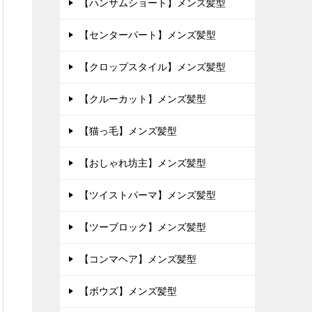
【ハンサムショート】メンズ髪型
【センターパート】メンズ髪型
【クロップスタイル】メンズ髪型
【クルーカット】メンズ髪型
【猫っ毛】メンズ髪型
【おしゃれ坊主】メンズ髪型
【ツイストパーマ】メンズ髪型
【ツーブロック】メンズ髪型
【コンマヘア】メンズ髪型
【ボウズ】メンズ髪型