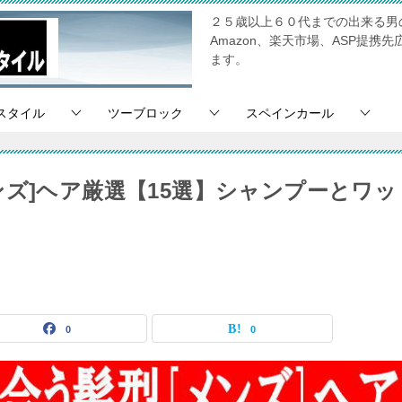
２５歳以上６０代までの出来る男
Amazon、楽天市場、ASP提
ます。
スタイル
ツーブロック
スペインカール
ズ]ヘア厳選【15選】シャンプーとワッ
0
0