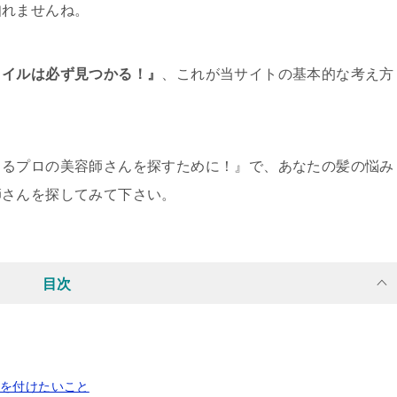
知れませんね。
タイルは必ず見つかる！』
、これが当サイトの基本的な考え方
きるプロの美容師さんを探すために！』で、あなたの髪の悩み
師さんを探してみて下さい。
目次
気を付けたいこと