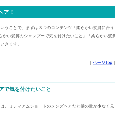
ヘア！
ということで、まずは３つのコンテンツ「柔らかい髪質に合う
柔らかい髪質のシャンプーで気を付けたいこと」「柔らかい髪
ていきます。
｜
ページTop
ヘアで気を付けたいこと
とは、ミディアムショートのメンズヘアだと髪の量が少なく見