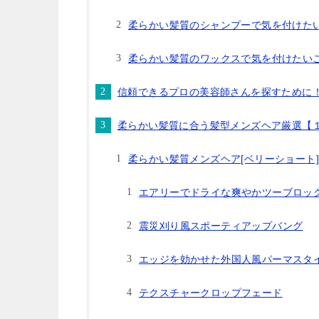
柔らかい髪質のシャンプーで気を付けた
柔らかい髪質のワックスで気を付けたい
信頼できるプロの美容師さんを探すために
柔らかい髪質に合う髪型メンズヘア厳選【
柔らかい髪質メンズヘア[ベリーショート
エアリーでドライな爽やかツーブロッ
震災刈り風スポーティアップバング
エッジを効かせた外国人風パーマスタ
テクスチャークロップフェード