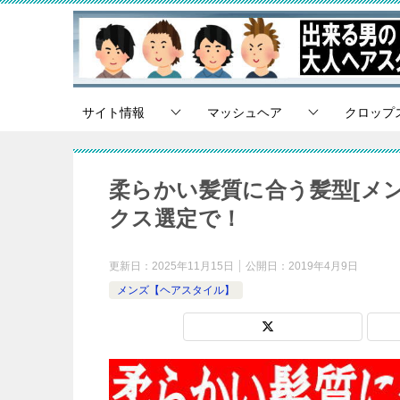
サイト情報
マッシュヘア
クロップ
柔らかい髪質に合う髪型[メン
クス選定で！
更新日：
2025年11月15日
公開日：
2019年4月9日
メンズ【ヘアスタイル】