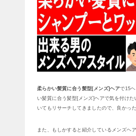
柔らかい髪質に合う髪型[メンズ]ヘア
で15
い髪質に合う髪型[メンズ]ヘアで気を付け
いてもリサーチしてきましたので、良かっ
また、もしかすると紹介しているメンズヘ