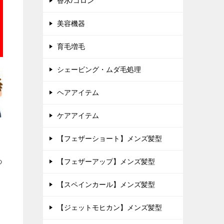
香水/コロン
美容機器
育毛増毛
シェービング・ムダ毛処理
ヘアアイテム
ケアアイテム
【フェザーショート】メンズ髪型
つ
【フェザーアップ】メンズ髪型
【スペインカール】メンズ髪型
【ジェットモヒカン】メンズ髪型