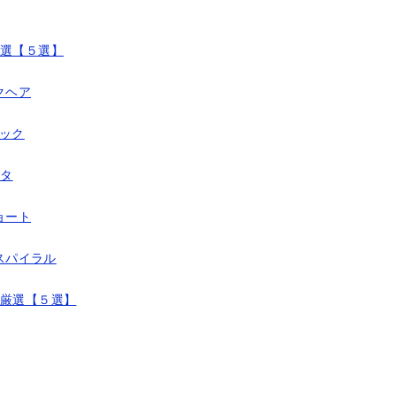
厳選【５選】
クヘア
ロック
ルタ
ョート
スパイラル
]厳選【５選】