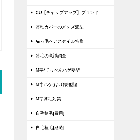
CU【チャップアップ】ブランド
薄毛カバーのメンズ髪型
猫っ毛ヘアスタイル特集
薄毛の意識調査
M字/てっぺんハゲ髪型
M字ハゲ(はげ)髪型論
M字薄毛対策
自毛植毛[費用]
自毛植毛[経過]