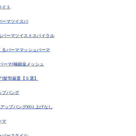
ライト
パーマツイスパ
るパーマツイストスパイラル
くるパーママッシュパーマ
パーマ/極細金メッシュ
ア]髪型厳選【５選】
ップバング
/アップバング刈り上げなし
ーマ
ーバースタイル