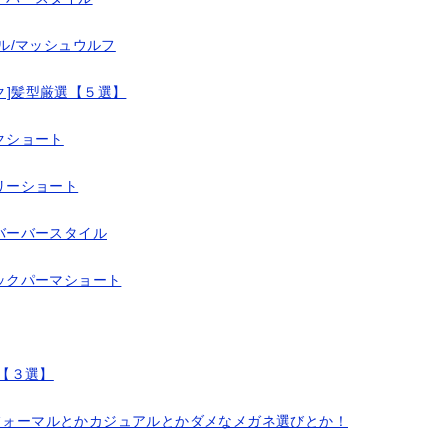
ル/マッシュウルフ
ク]髪型厳選【５選】
クショート
リーショート
バーバースタイル
ックパーマショート
事【３選】
！フォーマルとかカジュアルとかダメなメガネ選びとか！