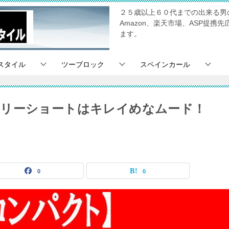
２５歳以上６０代までの出来る男
Amazon、楽天市場、ASP提
ます。
スタイル
ツーブロック
スペインカール
ベリーショートはキレイめなムード！
0
0