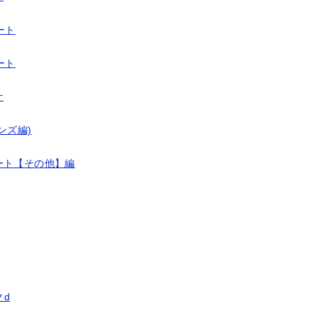
ート
ート
ケ
ンズ編)
ート【その他】編
d