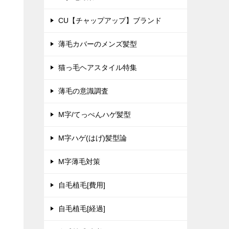
CU【チャップアップ】ブランド
薄毛カバーのメンズ髪型
キ
猫っ毛ヘアスタイル特集
薄毛の意識調査
M字/てっぺんハゲ髪型
M字ハゲ(はげ)髪型論
M字薄毛対策
自毛植毛[費用]
自毛植毛[経過]