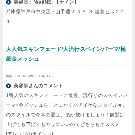
美容室：
N(a)INE. 【ナイン】
兵庫県神戸市中央区下山手通２-１３-３-建創ビル２０
１
大人気スキンフェード/大流行スペインパーマ/極
細金メッシュ
出典：HOT PEPPER BEAUTY
美容師さんのコメント
1番人気のスキンフェードに最近、流行りのスペインパ
ーマ×金メッシュを！とにかくバチイケなスタイル★こ
のスタイルで今年の夏は、あか抜けましょう！前髪は
上げても下げてもカッコいいのでどちらもオススメ
[アレンジのポイント]