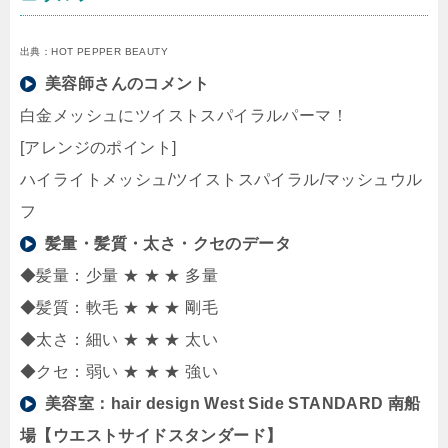
出典：HOT PEPPER BEAUTY
美容師さんのコメント
白金メッシュにツイストスパイラルパーマ！
[アレンジのポイント]
ハイライトメッシュ/ツイストスパイラル/マッシュウル
フ
髪量・髪質・太さ・クセのデータ
◆髪量：少量 ★ ★ ★ 多量
◆髪質：軟毛 ★ ★ ★ 剛毛
◆太さ：細い ★ ★ ★ 太い
◆クセ：弱い ★ ★ ★ 強い
美容室：
hair design West Side STANDARD 南船
場【ウエストサイドスタンダード】