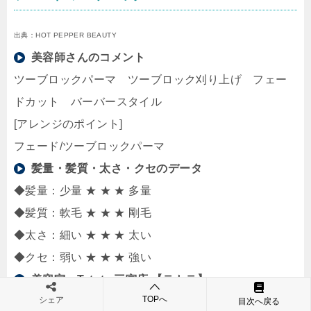
出典：HOT PEPPER BEAUTY
美容師さんのコメント
ツーブロックパーマ ツーブロック刈り上げ フェー
ドカット バーバースタイル
[アレンジのポイント]
フェード/ツーブロックパーマ
髪量・髪質・太さ・クセのデータ
◆髪量：少量 ★ ★ ★ 多量
◆髪質：軟毛 ★ ★ ★ 剛毛
◆太さ：細い ★ ★ ★ 太い
◆クセ：弱い ★ ★ ★ 強い
美容室：
Tetote 三宮店 【テトテ】
TOPへ
シェア
兵庫県神戸市中央区下山手通３-1-17 2F
目次へ戻る