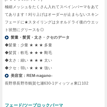
極細メッシュをたくさん入れてスペインパーマをあて
てあります！刈り上げはオーダーが止まらないスキン
フェードに★スタイリングはタオルドライ後のウエッ
ト状態にグリースを◎
髪量・髪質・太さ・クセのデータ
◆髪量：少量 ★ ★ ★ 多量
◆髪質：軟毛 ★ ★ ★ 剛毛
◆太さ：細い ★ ★ ★ 太い
◆クセ：弱い ★ ★ ★ 強い
美容室：
REM-nagano-
長野県長野市鶴賀七瀬630-1ディッツォ東口102
フェード/ツーブロックパーマ