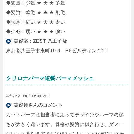
◆髪量：少量 ★ ★ ★ 多量
◆髪質：軟毛 ★ ★ ★ 剛毛
◆太さ：細い ★ ★ ★ 太い
◆クセ：弱い ★ ★ ★ 強い
美容室：
ZEST 八王子店
東京都八王子市東町10-4 HKビルディング1F
クリロナパーマ短髪パーマメッシュ
出典：HOT PEPPER BEAUTY
美容師さんのコメント
カットパーマは担当者によってデザインやパーマの保
ちが大きく違います。骨格や髪質に似合わせ、ダメー
ジレスな薬剤選定でお客様1人1人にあった施術をさせ