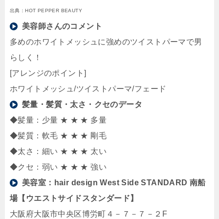
出典：HOT PEPPER BEAUTY
美容師さんのコメント
多めのホワイトメッシュに強めのツイストパーマで男
らしく！
[アレンジのポイント]
ホワイトメッシュ/ツイストパーマ/フェード
髪量・髪質・太さ・クセのデータ
◆髪量：少量 ★ ★ ★ 多量
◆髪質：軟毛 ★ ★ ★ 剛毛
◆太さ：細い ★ ★ ★ 太い
◆クセ：弱い ★ ★ ★ 強い
美容室：
hair design West Side STANDARD 南船
場【ウエストサイドスタンダード】
大阪府大阪市中央区博労町４－７－７－２F