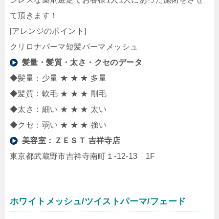
て頂きます！
[アレンジのポイント]
クリロナパーマ短髪パーマメッシュ
髪量・髪質・太さ・クセのデータ
◆髪量：少量 ★ ★ ★ 多量
◆髪質：軟毛 ★ ★ ★ 剛毛
◆太さ：細い ★ ★ ★ 太い
◆クセ：弱い ★ ★ ★ 強い
美容室：
ＺＥＳＴ 吉祥寺店
東京都武蔵野市吉祥寺南町１-12-13 1F
ホワイトメッシュ/ツイストパーマ/フェード