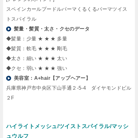
スペインカールプードルパーマくるくるパーマツイス
トスパイラル
髪量・髪質・太さ・クセのデータ
◆髪量：少量 ★ ★ ★ 多量
◆髪質：軟毛 ★ ★ ★ 剛毛
◆太さ：細い ★ ★ ★ 太い
◆クセ：弱い ★ ★ ★ 強い
美容室：
A+hair【アップヘアー】
兵庫県神戸市中央区下山手通２-5-4 ダイヤモンドビル
２F
ハイライトメッシュ/ツイストスパイラル/マッシ
ュウルフ