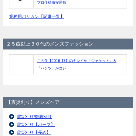
プロ仕様激安通販
業務用バリカン【記事一覧】
２５歳以上３０代のメンズファッション
この冬【2016-17】のキレイめ「ジャケット」＆
「パンツ」がコレ！
【震災刈り】メンズヘア
震災刈り/復興刈り
震災刈り【パーマ】
震災刈り【長め】