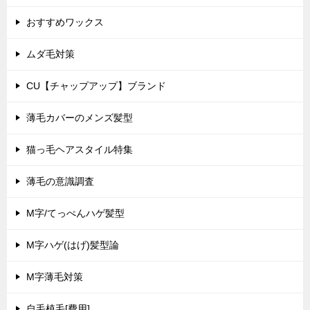
おすすめワックス
ムダ毛対策
CU【チャップアップ】ブランド
薄毛カバーのメンズ髪型
猫っ毛ヘアスタイル特集
薄毛の意識調査
M字/てっぺんハゲ髪型
M字ハゲ(はげ)髪型論
M字薄毛対策
自毛植毛[費用]