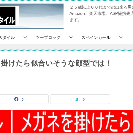
２５歳以上６０代までの出来る男
Amazon、楽天市場、ASP提
ます。
スタイル
ツーブロック
スペインカール
を掛けたら似合いそうな顔型では！
0
0