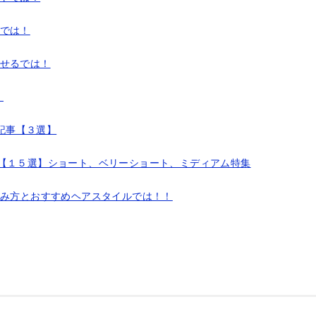
クでは！
わせるでは！
！
連記事【３選】
選【１５選】ショート、ベリーショート、ミディアム特集
頼み方とおすすめヘアスタイルでは！！