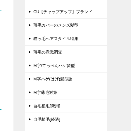
CU【チャップアップ】ブランド
薄毛カバーのメンズ髪型
猫っ毛ヘアスタイル特集
薄毛の意識調査
M字/てっぺんハゲ髪型
M字ハゲ(はげ)髪型論
M字薄毛対策
自毛植毛[費用]
自毛植毛[経過]