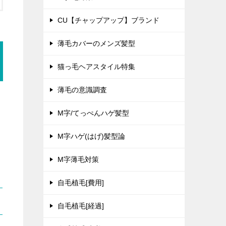
CU【チャップアップ】ブランド
薄毛カバーのメンズ髪型
猫っ毛ヘアスタイル特集
薄毛の意識調査
M字/てっぺんハゲ髪型
M字ハゲ(はげ)髪型論
M字薄毛対策
自毛植毛[費用]
自毛植毛[経過]