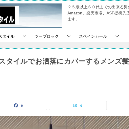
２５歳以上６０代までの出来る男
Amazon、楽天市場、ASP提
ます。
スタイル
ツーブロック
スペインカール
スタイルでお洒落にカバーするメンズ
0
0