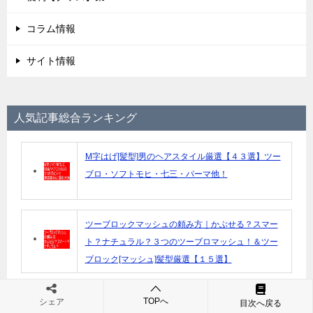
コラム情報
サイト情報
人気記事総合ランキング
M字はげ[髪型]男のヘアスタイル厳選【４３選】ツー
ブロ・ソフトモヒ・七三・パーマ他！
ツーブロックマッシュの頼み方｜かぶせる？スマー
ト？ナチュラル？３つのツーブロマッシュ！＆ツー
ブロック[マッシュ]髪型厳選【１５選】
てっぺんハゲに似合う髪型おすすめ厳選【２５選】
TOPへ
シェア
目次へ戻る