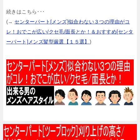
続きはこちら･･･
(→
センターパート[メンズ]似合わない３つの理由がコ
レ！おでこが広い/クセ毛/面長とか！＆おすすめ[センタ
ーパート]メンズ髪型厳選【１５選】
)