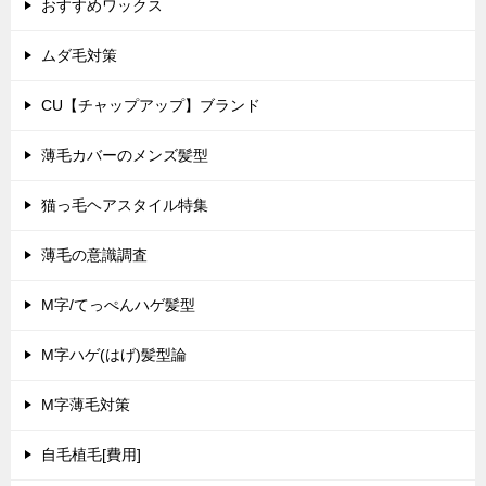
おすすめワックス
ムダ毛対策
CU【チャップアップ】ブランド
薄毛カバーのメンズ髪型
猫っ毛ヘアスタイル特集
薄毛の意識調査
M字/てっぺんハゲ髪型
M字ハゲ(はげ)髪型論
M字薄毛対策
自毛植毛[費用]