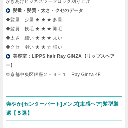
かきあげビジネスツーブロック刈り上げ
髪量・髪質・太さ・クセのデータ
◆髪量：少量 ★ ★ ★ 多量
◆髪質：軟毛 ★ ★ ★ 剛毛
◆太さ：細い ★ ★ ★ 太い
◆クセ：弱い ★ ★ ☆ 強い
美容室：
LIPPS hair Ray GINZA【リップスヘア
ー】
東京都中央区銀座２－３－１ Ray Ginza 4F
爽やか[センターパート]メンズ[束感ヘア]髪型厳
選【５選】