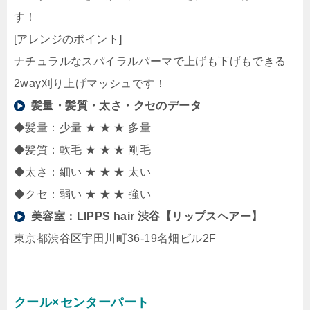
す！
[アレンジのポイント]
ナチュラルなスパイラルパーマで上げも下げもできる
2way刈り上げマッシュです！
髪量・髪質・太さ・クセのデータ
◆髪量：少量 ★ ★ ★ 多量
◆髪質：軟毛 ★ ★ ★ 剛毛
◆太さ：細い ★ ★ ★ 太い
◆クセ：弱い ★ ★ ★ 強い
美容室：
LIPPS hair 渋谷【リップスヘアー】
東京都渋谷区宇田川町36-19名畑ビル2F
クール×センターパート