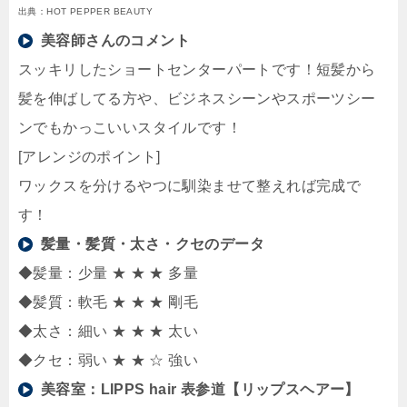
出典：HOT PEPPER BEAUTY
美容師さんのコメント
スッキリしたショートセンターパートです！短髪から
髪を伸ばしてる方や、ビジネスシーンやスポーツシー
ンでもかっこいいスタイルです！
[アレンジのポイント]
ワックスを分けるやつに馴染ませて整えれば完成で
す！
髪量・髪質・太さ・クセのデータ
◆髪量：少量 ★ ★ ★ 多量
◆髪質：軟毛 ★ ★ ★ 剛毛
◆太さ：細い ★ ★ ★ 太い
◆クセ：弱い ★ ★ ☆ 強い
美容室：
LIPPS hair 表参道【リップスヘアー】