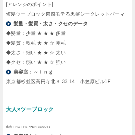
[アレンジのポイント]
短髪ツーブロック束感モテる黒髪シークレットパーマ
髪量・髪質・太さ・クセのデータ
◆髪量：少量 ★ ★ ★ 多量
◆髪質：軟毛 ★ ★ ☆ 剛毛
◆太さ：細い ★ ★ ☆ 太い
◆クセ：弱い ★ ★ ☆ 強い
美容室：
～ｉｎｇ
東京都杉並区高円寺北３-33-14 小笠原ビル1F
大人×ツーブロック
出典：HOT PEPPER BEAUTY