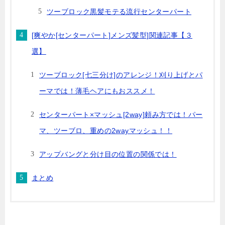
ツーブロック黒髪モテる流行センターパート
[爽やか[センターパート]メンズ髪型]関連記事【３
選】
ツーブロック[七三分け]のアレンジ！刈り上げとパ
ーマでは！薄毛ヘアにもおススメ！
センターパート×マッシュ[2way]頼み方では！パー
マ、ツーブロ、重めの2wayマッシュ！！
アップバングと分け目の位置の関係では！
まとめ