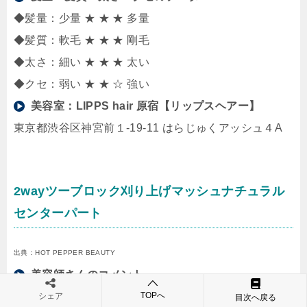
◆髪量：少量 ★ ★ ★ 多量
◆髪質：軟毛 ★ ★ ★ 剛毛
◆太さ：細い ★ ★ ★ 太い
◆クセ：弱い ★ ★ ☆ 強い
美容室：
LIPPS hair 原宿【リップスヘアー】
東京都渋谷区神宮前１-19-11 はらじゅくアッシュ４A
2wayツーブロック刈り上げマッシュナチュラル
センターパート
出典：HOT PEPPER BEAUTY
美容師さんのコメント
ツーブロック、刈り上げの前下がりマッシュに緩めス
TOPへ
シェア
目次へ戻る