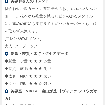
美容師さんのコメント
似合わせ小顔カット。前髪長めのおしゃれハンサムシ
ョート。根本から毛量を減らし動きのあるスタイル
に。重めの前髪も流行りですがセンターパートも引け
を取らず人気です。
[アレンジのポイント]
大人×ツーブロック
髪量・髪質・太さ・クセのデータ
◆髪量：少量 ★ ★ ★ 多量
◆髪質：軟毛 ★ ★ ★ 剛毛
◆太さ：細い ★ ★ ★ 太い
◆クセ：弱い ★ ★ ☆ 強い
美容室：
VIALA 自由が丘 【ヴィアラ ジユウガオ
カ】