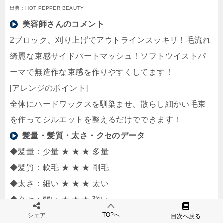
出典：HOT PEPPER BEAUTY
美容師さんのコメント
2ブロック、刈り上げでアウトラインスッキリ！毛流れ
綺麗な束感サイドパートマッシュ！ソフトツイストパ
ーマで無造作な束感を作りやすくしてます！
[アレンジのポイント]
全体にハードワックスを馴染ませ、散らし細かい毛束
を作ってシルエットを整えるだけでできます！
髪量・髪質・太さ・クセのデータ
◆髪量：少量 ★ ★ ★ 多量
◆髪質：軟毛 ★ ★ ★ 剛毛
◆太さ：細い ★ ★ ★ 太い
◆クセ：弱い ★ ★ ★ 強い
美容室：
fifth men’s 原宿【フィフス メンズ】
TOPへ
シェア
目次へ戻る