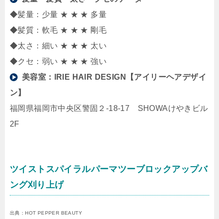
◆髪量：少量 ★ ★ ★ 多量
◆髪質：軟毛 ★ ★ ★ 剛毛
◆太さ：細い ★ ★ ★ 太い
◆クセ：弱い ★ ★ ★ 強い
美容室：
IRIE HAIR DESIGN【アイリーヘアデザイ
ン】
福岡県福岡市中央区警固２-18-17 SHOWAけやきビル
2F
ツイストスパイラルパーマツーブロックアップバ
ング刈り上げ
出典：HOT PEPPER BEAUTY