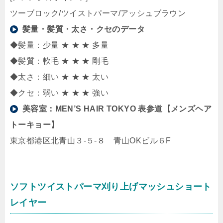
ツーブロック/ツイストパーマ/アッシュブラウン
髪量・髪質・太さ・クセのデータ
◆髪量：少量 ★ ★ ★ 多量
◆髪質：軟毛 ★ ★ ★ 剛毛
◆太さ：細い ★ ★ ★ 太い
◆クセ：弱い ★ ★ ★ 強い
美容室：
MEN’S HAIR TOKYO 表参道【メンズヘア
トーキョー】
東京都港区北青山３-５-８ 青山OKビル６F
ソフトツイストパーマ刈り上げマッシュショート
レイヤー