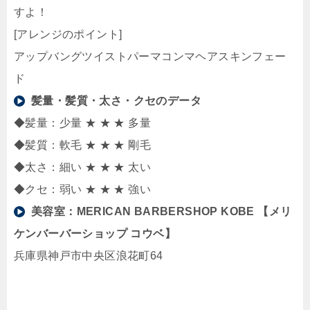
すよ！
[アレンジのポイント]
アップバングツイストパーマコンマヘアスキンフェー
ド
髪量・髪質・太さ・クセのデータ
◆髪量：少量 ★ ★ ★ 多量
◆髪質：軟毛 ★ ★ ★ 剛毛
◆太さ：細い ★ ★ ★ 太い
◆クセ：弱い ★ ★ ★ 強い
美容室：
MERICAN BARBERSHOP KOBE 【メリ
ケンバーバーショップ コウベ】
兵庫県神戸市中央区浪花町64