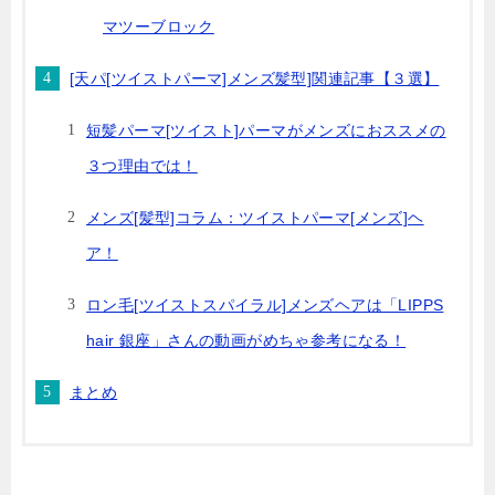
マツーブロック
[天パ[ツイストパーマ]メンズ髪型]関連記事【３選】
短髪パーマ[ツイスト]パーマがメンズにおススメの
３つ理由では！
メンズ[髪型]コラム：ツイストパーマ[メンズ]ヘ
ア！
ロン毛[ツイストスパイラル]メンズヘアは「LIPPS
hair 銀座」さんの動画がめちゃ参考になる！
まとめ