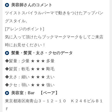
美容師さんのコメント
ツイストスパイラルパーマで動きをつけたアップバン
グスタイル。
[アレンジのポイント]
気に入って頂けたらブックマークマークをしてご来店
時にお見せください！
髪量・髪質・太さ・クセのデータ
◆髪量：少量 ★ ★ ★ 多量
◆髪質：軟毛 ★ ★ ★ 剛毛
◆太さ：細い ★ ★ ★ 太い
◆クセ：弱い ★ ★ ★ 強い
美容室：
Bar 【ベーア】
東京都港区南青山３－１２－１０ Ｋ２４６ビルＢ１
Ｆ