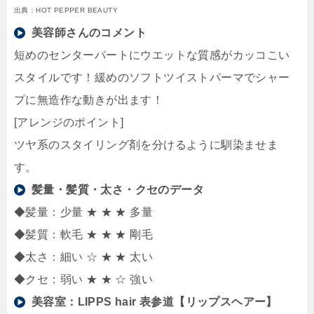
出典：HOT PEPPER BEAUTY
美容師さんのコメント
短めのセンターパートにウエットな質感がカッコこい
スタイルです！緩めのソフトツイストパーマでシャー
プに無造作な動きが出ます！
[アレンジのポイント]
ツヤ系のスタイリング剤を分けるように馴染ませま
す。
髪量・髪質・太さ・クセのデータ
◆髪量：少量 ★ ★ ★ 多量
◆髪質：軟毛 ★ ★ ★ 剛毛
◆太さ：細い ☆ ★ ★ 太い
◆クセ：弱い ★ ★ ☆ 強い
美容室：
LIPPS hair 表参道【リップスヘアー】