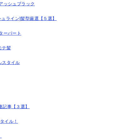
アッシュブラック
シュライン]髪型厳選【５選】
ターパート
モテ髪
ルスタイル
関連記事【３選】
スタイル！
！