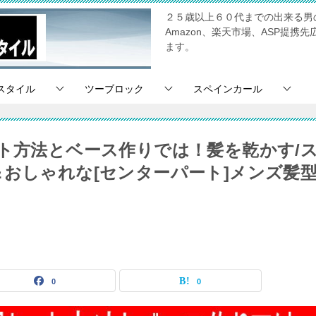
２５歳以上６０代までの出来る男
Amazon、楽天市場、ASP提
ます。
スタイル
ツーブロック
スペインカール
ット方法とベース作りでは！髪を乾かす/
＆おしゃれな[センターパート]メンズ髪
0
0