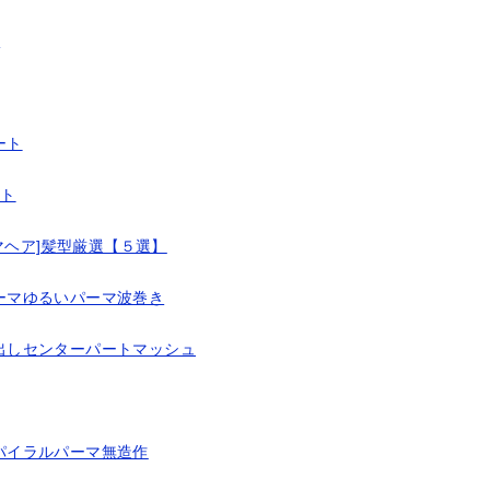
マ
ート
イト
マヘア]髪型厳選【５選】
ーマゆるいパーマ波巻き
出しセンターパートマッシュ
パイラルパーマ無造作