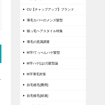
CU【チャップアップ】ブランド
薄毛カバーのメンズ髪型
猫っ毛ヘアスタイル特集
薄毛の意識調査
M字/てっぺんハゲ髪型
M字ハゲ(はげ)髪型論
い
M字薄毛対策
ー
自毛植毛[費用]
自毛植毛[経過]