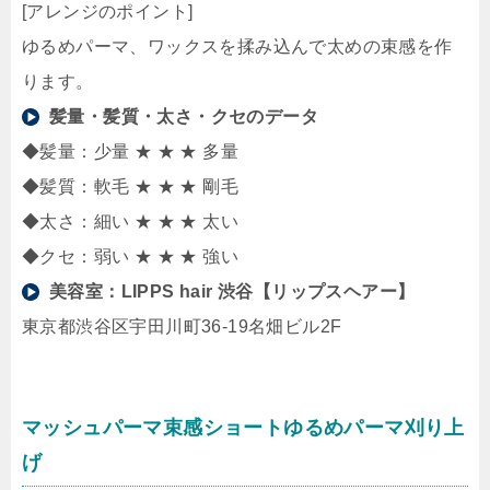
[アレンジのポイント]
ゆるめパーマ、ワックスを揉み込んで太めの束感を作
ります。
髪量・髪質・太さ・クセのデータ
◆髪量：少量 ★ ★ ★ 多量
◆髪質：軟毛 ★ ★ ★ 剛毛
◆太さ：細い ★ ★ ★ 太い
◆クセ：弱い ★ ★ ★ 強い
美容室：
LIPPS hair 渋谷【リップスヘアー】
東京都渋谷区宇田川町36-19名畑ビル2F
マッシュパーマ束感ショートゆるめパーマ刈り上
げ