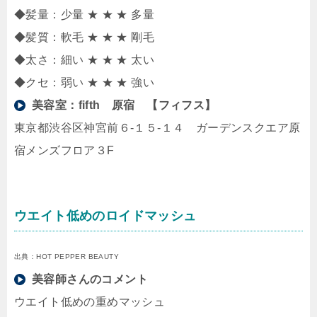
◆髪量：少量 ★ ★ ★ 多量
◆髪質：軟毛 ★ ★ ★ 剛毛
◆太さ：細い ★ ★ ★ 太い
◆クセ：弱い ★ ★ ★ 強い
美容室：
fifth 原宿 【フィフス】
東京都渋谷区神宮前６-１５-１４ ガーデンスクエア原
宿メンズフロア３F
ウエイト低めのロイドマッシュ
出典：HOT PEPPER BEAUTY
美容師さんのコメント
ウエイト低めの重めマッシュ