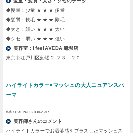
髪量・髪質・太さ・クセのデータ
◆髪量：少量 ★ ★ ★ 多量
◆髪質：軟毛 ★ ★ ★ 剛毛
◆太さ：細い ★ ★ ★ 太い
◆クセ：弱い ★ ★ ★ 強い
美容室：
i feel AVEDA 船堀店
東京都江戸川区船堀２-２３－２０
ハイライトカラー×マッシュの大人ニュアンスパ
ーマ
出典：HOT PEPPER BEAUTY
美容師さんのコメント
ハイライトカラーでお洒落感をプラスしたマッシュス