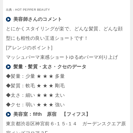
出典：HOT PEPPER BEAUTY
美容師さんのコメント
とにかくスタイリングが楽で、どんな髪質、どんな顔
型にも相性の良い王道ショートです！
[アレンジのポイント]
マッシュパーマ束感ショートゆるめパーマ刈り上げ
髪量・髪質・太さ・クセのデータ
◆髪量：少量 ★ ★ ★ 多量
◆髪質：軟毛 ★ ★ ★ 剛毛
◆太さ：細い ★ ★ ★ 太い
◆クセ：弱い ★ ★ ★ 強い
美容室：
fifth 原宿 【フィフス】
東京都渋谷区神宮前６-１５-１４ ガーデンスクエア原