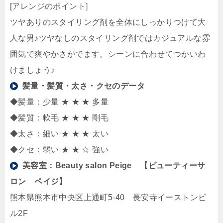
[アレンジのポイント]
ツヤありのスタイリング剤を全体にしっかりつけて大
人な男♪ツヤなしのスタイリング剤ではカジュアルな雰
囲気で爽やかさがでます。シーンに合わせてつかいわ
けましょう♪
髪量・髪質・太さ・クセのデータ
◆髪量：少量 ★ ★ ★ 多量
◆髪質：軟毛 ★ ★ ★ 剛毛
◆太さ：細い ★ ★ ★ 太い
◆クセ：弱い ★ ★ ☆ 強い
美容室：
Beauty salon Peige 【ビューティーサ
ロン ペイジ】
熊本県熊本市中央区上通町5-40 長安寺イーストンビ
ル2F