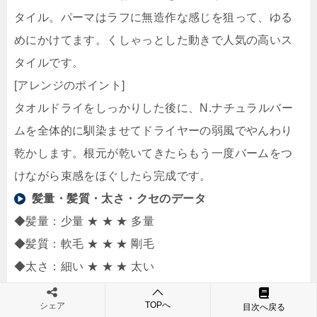
タイル。パーマはラフに無造作な感じを狙って、ゆる
めにかけてます。くしゃっとした動きで人気の高いス
タイルです。
[アレンジのポイント]
タオルドライをしっかりした後に、N.ナチュラルバー
ムを全体的に馴染ませてドライヤーの弱風でやんわり
乾かします。根元が乾いてきたらもう一度バームをつ
けながら束感をほぐしたら完成です。
髪量・髪質・太さ・クセのデータ
◆髪量：少量 ★ ★ ★ 多量
◆髪質：軟毛 ★ ★ ★ 剛毛
◆太さ：細い ★ ★ ★ 太い
◆クセ：弱い ★ ★ ☆ 強い
TOPへ
シェア
目次へ戻る
美容室：
middle daikanyama【ミドルダイカンヤ