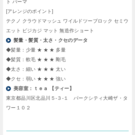
ト パーマ
[アレンジのポイント]
テクノ クラウドマッシュ ワイルドツーブロック セミウ
エット ビジカジ マット 無造作ショート
髪量・髪質・太さ・クセのデータ
◆髪量：少量 ★ ★ ★ 多量
◆髪質：軟毛 ★ ★ ★ 剛毛
◆太さ：細い ★ ★ ★ 太い
◆クセ：弱い ★ ★ ★ 強い
美容室：
ｔｅａ 【ティー】
東京都品川区北品川５-３-１ パークシティ大崎ザ・タ
ワー１０２