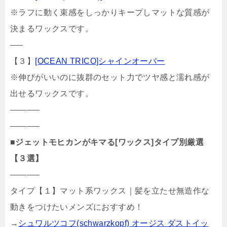
※ラフに動く束感をしっかりキープしマットな質感が
決まるワックスです。
—–
【３】
[OCEAN TRICO]シャインオーバー
※伸びがいいのに抜群のセット力でツヤ感と濡れ感が
出せるワックスです。
———–
———–
■
ジェットモヒカンがキマる[ワックス]タイプ別厳選
【３選】
———–
タイプ【１】マット系ワックス｜髪を立たせ無造作な
動きをつけたいメンズにおすすめ！
→
シュワルツコフ(schwarzkopf) オージス ダストイッ