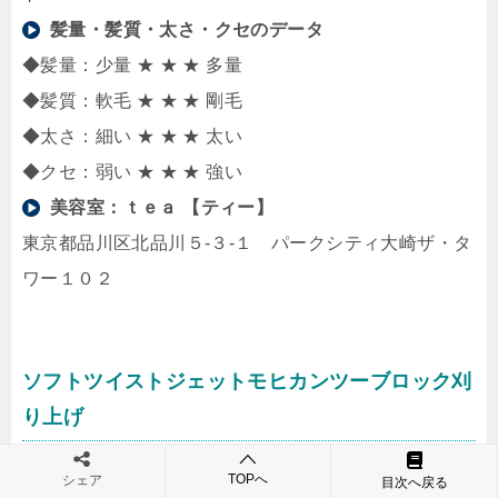
髪量・髪質・太さ・クセのデータ
◆髪量：少量 ★ ★ ★ 多量
◆髪質：軟毛 ★ ★ ★ 剛毛
◆太さ：細い ★ ★ ★ 太い
◆クセ：弱い ★ ★ ★ 強い
美容室：
ｔｅａ 【ティー】
東京都品川区北品川５-３-１ パークシティ大崎ザ・タ
ワー１０２
ソフトツイストジェットモヒカンツーブロック刈
り上げ
TOPへ
シェア
目次へ戻る
出典：HOT PEPPER BEAUTY