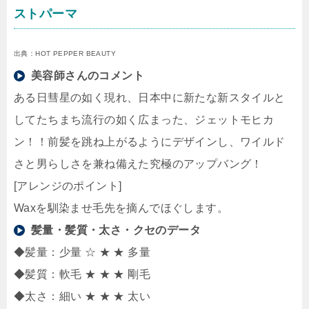
ストパーマ
出典：HOT PEPPER BEAUTY
美容師さんのコメント
ある日彗星の如く現れ、日本中に新たな新スタイルと
してたちまち流行の如く広まった、ジェットモヒカ
ン！！前髪を跳ね上がるようにデザインし、ワイルド
さと男らしさを兼ね備えた究極のアップバング！
[アレンジのポイント]
Waxを馴染ませ毛先を摘んでほぐします。
髪量・髪質・太さ・クセのデータ
◆髪量：少量 ☆ ★ ★ 多量
◆髪質：軟毛 ★ ★ ★ 剛毛
◆太さ：細い ★ ★ ★ 太い