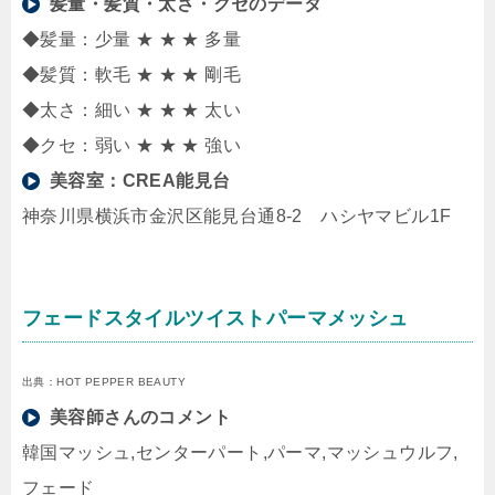
髪量・髪質・太さ・クセのデータ
◆髪量：少量 ★ ★ ★ 多量
◆髪質：軟毛 ★ ★ ★ 剛毛
◆太さ：細い ★ ★ ★ 太い
◆クセ：弱い ★ ★ ★ 強い
美容室：
CREA能見台
神奈川県横浜市金沢区能見台通8-2 ハシヤマビル1F
フェードスタイルツイストパーマメッシュ
出典：HOT PEPPER BEAUTY
美容師さんのコメント
韓国マッシュ,センターパート,パーマ,マッシュウルフ,
フェード