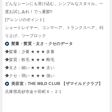
どんなシーンにも溶け込む。シンプルなスタイル。一
度お試しあれ！でっ夏髪!!
[アレンジのポイント]
ショートレイヤー、コンマヘア、トランクスヘア、刈
り上げ、ツーブロック
髪量・髪質・太さ・クセのデータ
◆髪量：少量 ★ ★ ★ 多量
◆髪質：軟毛 ★ ★ ★ 剛毛
◆太さ：細い ★ ★ ★ 太い
◆クセ：弱い ★ ★ ★ 強い
美容室：
THE MILD CLUB 【ザマイルドクラブ】
兵庫県高砂市金ケ田町６－２１