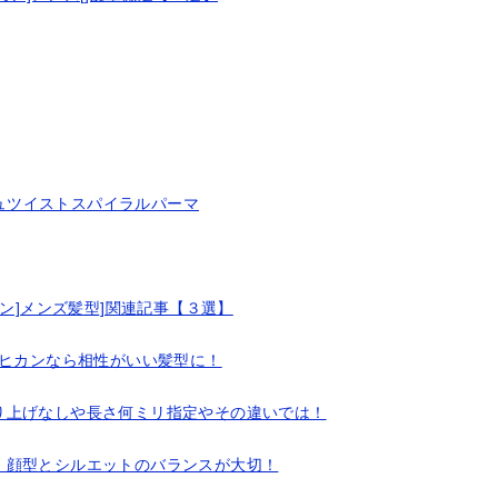
ュツイストスパイラルパーマ
ン]メンズ髪型]関連記事【３選】
モヒカンなら相性がいい髪型に！
り上げなしや長さ何ミリ指定やその違いでは！
！顔型とシルエットのバランスが大切！