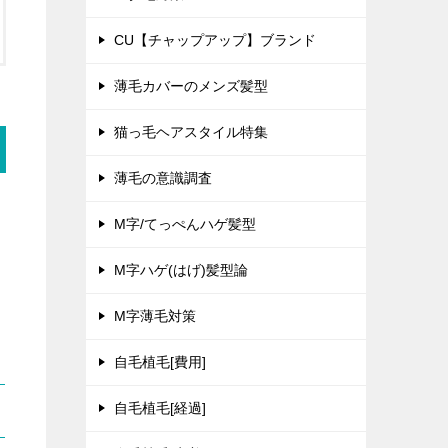
CU【チャップアップ】ブランド
薄毛カバーのメンズ髪型
猫っ毛ヘアスタイル特集
薄毛の意識調査
M字/てっぺんハゲ髪型
M字ハゲ(はげ)髪型論
M字薄毛対策
自毛植毛[費用]
自毛植毛[経過]