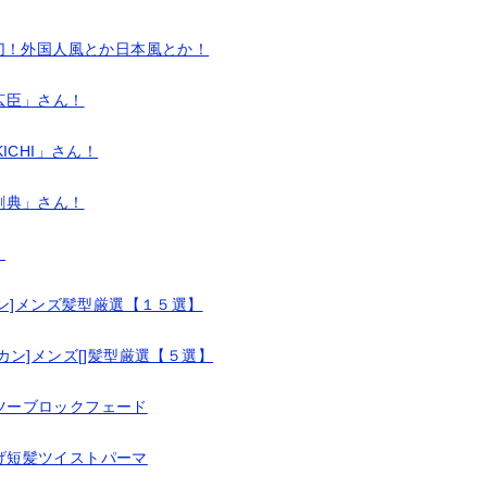
切！外国人風とか日本風とか！
広臣」さん！
ICHI」さん！
剛典」さん！
！
ン]メンズ髪型厳選【１５選】
ン]メンズ[]髪型厳選【５選】
ツーブロックフェード
げ短髪ツイストパーマ