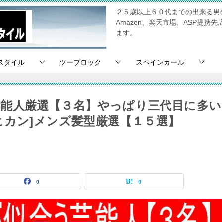
２５歳以上６０代までの出来る男
Amazon、楽天市場、ASP提
ます。
スタイル
ツーブロック
スペインカール
能人厳選【３名】やっぱり三代目に多い
ヒカン]メンズ髪型厳選【１５選】
0
0