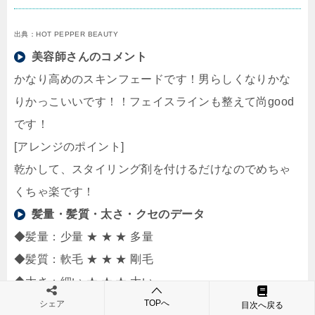
出典：HOT PEPPER BEAUTY
美容師さんのコメント
かなり高めのスキンフェードです！男らしくなりかな
りかっこいいです！！フェイスラインも整えて尚good
です！
[アレンジのポイント]
乾かして、スタイリング剤を付けるだけなのでめちゃ
くちゃ楽です！
髪量・髪質・太さ・クセのデータ
◆髪量：少量 ★ ★ ★ 多量
◆髪質：軟毛 ★ ★ ★ 剛毛
◆太さ：細い ★ ★ ★ 太い
◆クセ：弱い ★ ★ ★ 強い
TOPへ
シェア
目次へ戻る