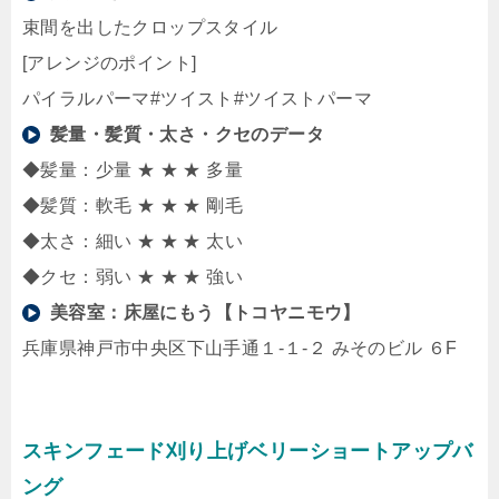
束間を出したクロップスタイル
[アレンジのポイント]
パイラルパーマ#ツイスト#ツイストパーマ
髪量・髪質・太さ・クセのデータ
◆髪量：少量 ★ ★ ★ 多量
◆髪質：軟毛 ★ ★ ★ 剛毛
◆太さ：細い ★ ★ ★ 太い
◆クセ：弱い ★ ★ ★ 強い
美容室：
床屋にもう【トコヤニモウ】
兵庫県神戸市中央区下山手通１-１-２ みそのビル ６F
スキンフェード刈り上げベリーショートアップバ
ング