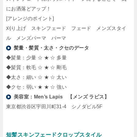
にお洒落どアップ！
[アレンジのポイント]
刈り上げ スキンフェード フェード メンズスタイ
ル メンズパーマ パーマ
髪量・髪質・太さ・クセのデータ
◆髪量：少量 ☆ ★ ☆ 多量
◆髪質：軟毛 ☆ ★ ☆ 剛毛
◆太さ：細い ☆ ★ ☆ 太い
◆クセ：弱い ★ ★ ☆ 強い
美容室：
Men’s Lapis 【メンズ ラピス】
東京都渋谷区宇田川町31-4 シノダビル5F
短髪スキンフェードクロップスタイル