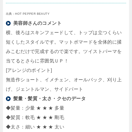
出典：HOT PEPPER BEAUTY
美容師さんのコメント
横、後ろはスキンフェードして、トップは立つくらい
短くしたスタイルです。マットポマードを全体的に揉
みこむだけで完成するので楽です。ツイストパーマを
当てるとさらに雰囲気ＵＰ！
[アレンジのポイント]
無造作ショート、イメチェン、オールバック、刈り上
げ、ジェントルマン、サイドパート
髪量・髪質・太さ・クセのデータ
◆髪量：少量 ★ ★ ★ 多量
◆髪質：軟毛 ★ ★ ★ 剛毛
◆太さ：細い ★ ★ ★ 太い