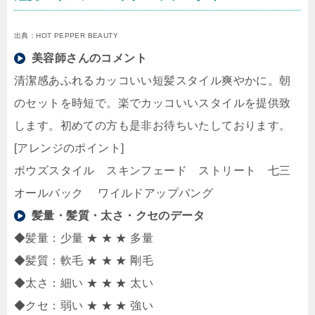
出典：HOT PEPPER BEAUTY
美容師さんのコメント
清潔感あふれるカッコいい短髪スタイル爽やかに。朝
のセットを時短で。楽でカッコいいスタイルを提供致
します。初めての方も是非お待ちいたしております。
[アレンジのポイント]
ボウズスタイル スキンフェード ストリート 七三
オールバック ワイルドアップバング
髪量・髪質・太さ・クセのデータ
◆髪量：少量 ★ ★ ★ 多量
◆髪質：軟毛 ★ ★ ★ 剛毛
◆太さ：細い ★ ★ ★ 太い
◆クセ：弱い ★ ★ ★ 強い