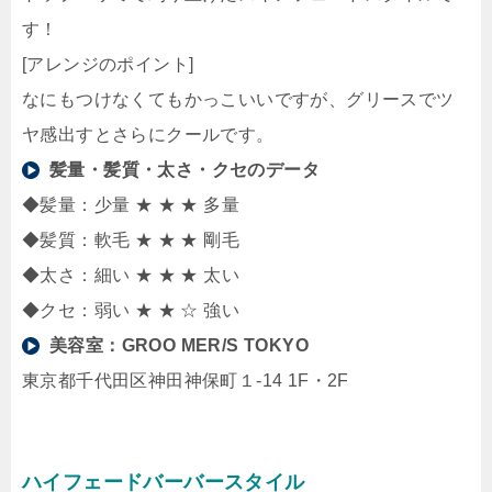
す！
[アレンジのポイント]
なにもつけなくてもかっこいいですが、グリースでツ
ヤ感出すとさらにクールです。
髪量・髪質・太さ・クセのデータ
◆髪量：少量 ★ ★ ★ 多量
◆髪質：軟毛 ★ ★ ★ 剛毛
◆太さ：細い ★ ★ ★ 太い
◆クセ：弱い ★ ★ ☆ 強い
美容室：
GROO MER/S TOKYO
東京都千代田区神田神保町１-14 1F・2F
ハイフェードバーバースタイル