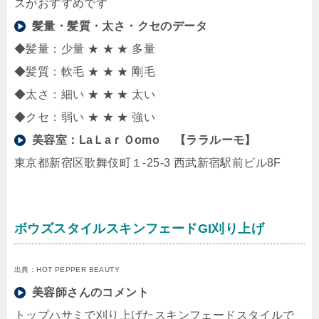
スがおすすめです
髪量・髪質・太さ・クセのデータ
◆髪量：少量 ★ ★ ★ 多量
◆髪質：軟毛 ★ ★ ★ 剛毛
◆太さ：細い ★ ★ ★ 太い
◆クセ：弱い ★ ★ ★ 強い
美容室：
LaＬaｒＯomo 【ララルーモ】
東京都新宿区歌舞伎町１-25-3 西武新宿駅前ビル8F
ボウズスタイルスキンフェードGI刈り上げ
出典：HOT PEPPER BEAUTY
美容師さんのコメント
トップハサミで刈り上げたスキンフェードスタイルで