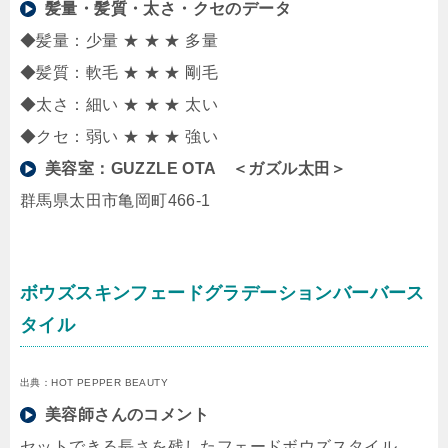
髪量・髪質・太さ・クセのデータ
◆髪量：少量 ★ ★ ★ 多量
◆髪質：軟毛 ★ ★ ★ 剛毛
◆太さ：細い ★ ★ ★ 太い
◆クセ：弱い ★ ★ ★ 強い
美容室：
GUZZLE OTA ＜ガズル太田＞
群馬県太田市亀岡町466-1
ボウズスキンフェードグラデーションバーバース
タイル
出典：HOT PEPPER BEAUTY
美容師さんのコメント
セットできる長さを残したフェードボウズスタイル。