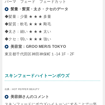
パーマ フェード フェードカット
髪量・髪質・太さ・クセのデータ
◆髪量：少量 ★ ★ ★ 多量
◆髪質：軟毛 ★ ★ ★ 剛毛
◆太さ：細い ★ ★ ★ 太い
◆クセ：弱い ★ ★ ★ 強い
美容室：
GROO MER/S TOKYO
東京都千代田区神田神保町１-14 1F・2F
スキンフェードハイトーンボウズ
出典：HOT PEPPER BEAUTY
美容師さんのコメント
スキンフェードにボウズハイトーンにすることで一気