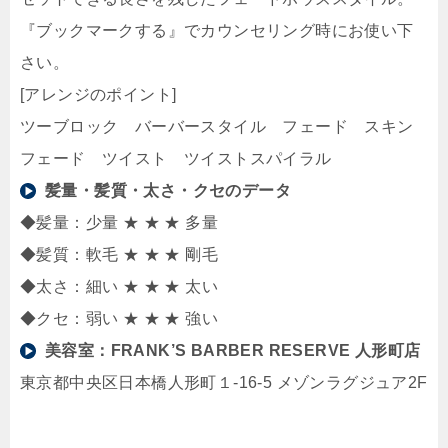
『ブックマークする』でカウンセリング時にお使い下
さい。
[アレンジのポイント]
ツーブロック バーバースタイル フェード スキン
フェード ツイスト ツイストスパイラル
髪量・髪質・太さ・クセのデータ
◆髪量：少量 ★ ★ ★ 多量
◆髪質：軟毛 ★ ★ ★ 剛毛
◆太さ：細い ★ ★ ★ 太い
◆クセ：弱い ★ ★ ★ 強い
美容室：
FRANK’S BARBER RESERVE 人形町店
東京都中央区日本橋人形町１-16-5 メゾンラグジュア2F