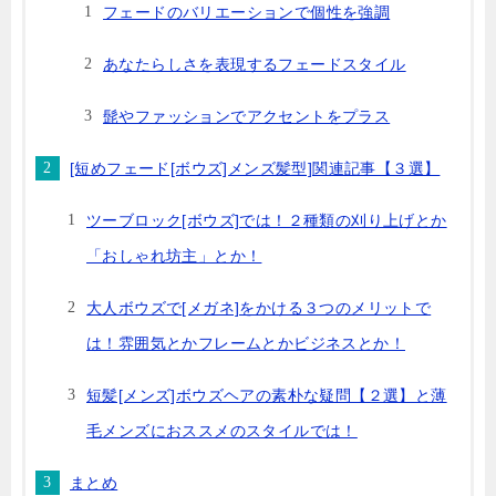
フェードのバリエーションで個性を強調
あなたらしさを表現するフェードスタイル
髭やファッションでアクセントをプラス
[短めフェード[ボウズ]メンズ髪型]関連記事【３選】
ツーブロック[ボウズ]では！２種類の刈り上げとか
「おしゃれ坊主」とか！
大人ボウズで[メガネ]をかける３つのメリットで
は！雰囲気とかフレームとかビジネスとか！
短髪[メンズ]ボウズヘアの素朴な疑問【２選】と薄
毛メンズにおススメのスタイルでは！
まとめ