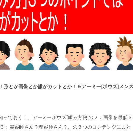
！形とか画像とか誰がカットとか！＆アーミー[ボウズ]メン
知っておく！、アーミーボウズ[頼み方]その２：画像を最低３
その３：美容師さん？理容師さん？、の３つのコンテンツにまと