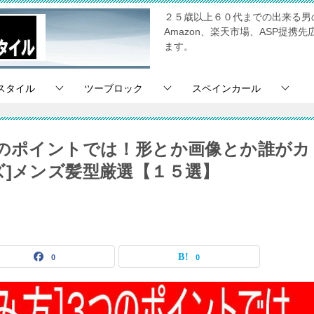
２５歳以上６０代までの出来る男
Amazon、楽天市場、ASP提
ます。
スタイル
ツーブロック
スペインカール
つのポイントでは！形とか画像とか誰がカ
ズ]メンズ髪型厳選【１５選】
0
0