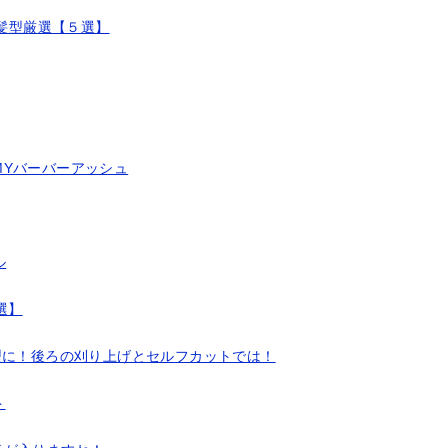
]髪型厳選【５選】
MYバーバーアッシュ
ル
選】
型に！後ろの刈り上げとセルフカットでは！
ト