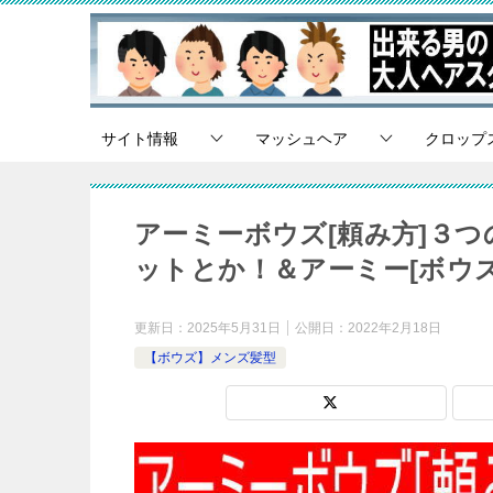
サイト情報
マッシュヘア
クロップ
アーミーボウズ[頼み方]３
ットとか！＆アーミー[ボウ
更新日：
2025年5月31日
公開日：
2022年2月18日
【ボウズ】メンズ髪型