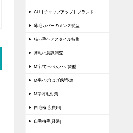
CU【チャップアップ】ブランド
薄毛カバーのメンズ髪型
猫っ毛ヘアスタイル特集
薄毛の意識調査
M字/てっぺんハゲ髪型
M字ハゲ(はげ)髪型論
M字薄毛対策
自毛植毛[費用]
自毛植毛[経過]