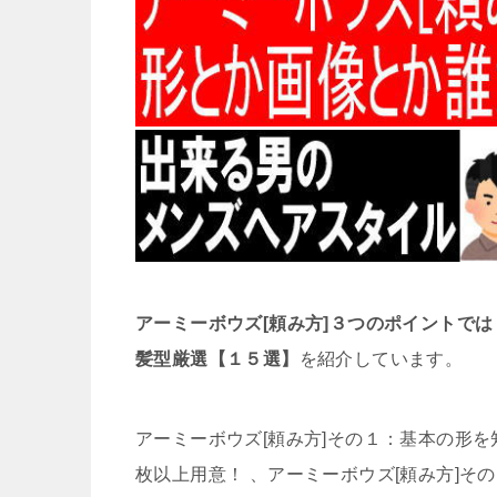
アーミーボウズ[頼み方]３つのポイントでは
髪型厳選【１５選】
を紹介しています。
アーミーボウズ[頼み方]その１：基本の形を
枚以上用意！ 、アーミーボウズ[頼み方]