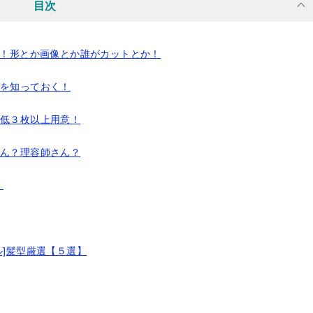
目次
は！形とか画像とか誰がカットとか！
形を知っておく！
最低３枚以上用意！
さん？理容師さん？
！
ル]髪型厳選【５選】