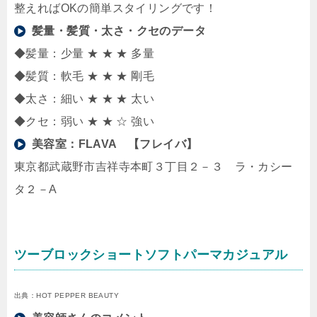
整えればOKの簡単スタイリングです！
髪量・髪質・太さ・クセのデータ
◆髪量：少量 ★ ★ ★ 多量
◆髪質：軟毛 ★ ★ ★ 剛毛
◆太さ：細い ★ ★ ★ 太い
◆クセ：弱い ★ ★ ☆ 強い
美容室：
FLAVA 【フレイバ】
東京都武蔵野市吉祥寺本町３丁目２－３ ラ・カシー
タ２－A
ツーブロックショートソフトパーマカジュアル
出典：HOT PEPPER BEAUTY