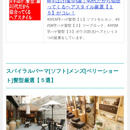
M字はげ[髪型]論｜40代だから似合
ってくるヘアスタイル厳選【１
５】がコレ！
40代M字ハゲ髪型【１】ソフトモヒカン、40
代M字ハゲ髪型【２】ツーブロック、40代M
字ハゲ髪型【３】ボウズ(坊主)ヘアという３
つの提案をしています。
スパイラルパーマ[ソフト]メンズ[ベリーショー
ト]髪型厳選【５選】