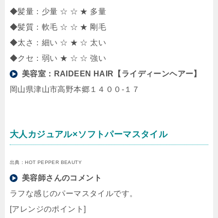
◆髪量：少量 ☆ ☆ ★ 多量
◆髪質：軟毛 ☆ ☆ ★ 剛毛
◆太さ：細い ☆ ★ ☆ 太い
◆クセ：弱い ★ ☆ ☆ 強い
美容室：
RAIDEEN HAIR【ライディーンヘアー】
岡山県津山市高野本郷１４００‐１７
大人カジュアル×ソフトパーマスタイル
出典：HOT PEPPER BEAUTY
美容師さんのコメント
ラフな感じのパーマスタイルです。
[アレンジのポイント]