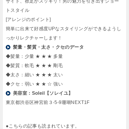
サイド、襟足がスッキリ！男の魅力を引き出すショー
トスタイル
[アレンジのポイント]
簡単に出来て好感度UPなスタイリングができるようし
っかりレクチャーします！
髪量・髪質・太さ・クセのデータ
◆髪量：少量 ★ ★ ★ 多量
◆髪質：軟毛 ★ ★ ★ 剛毛
◆太さ：細い ★ ★ ★ 太い
◆クセ：弱い ★ ★ ☆ 強い
美容室：
Soleil【ソレイユ】
東京都渋谷区神宮前３-5-9珊瑚NEXT1F
●こちらの記事も読まれています。