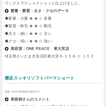
ワックスでクシャクシャっと仕上げました。
髪量・髪質・太さ・クセのデータ
◆髪量：少量 ★ ★ ☆ 多量
◆髪質：軟毛 ★ ★ ☆ 剛毛
◆太さ：細い ★ ★ ☆ 太い
◆クセ：弱い ★ ★ ☆ 強い
美容室：
ONE PEACE 東大宮店
埼玉県さいたま市見沼区東大宮６-１５８-１-１０２
襟足スッキリソフトパーマショート
出典：HOT PEPPER BEAUTY
美容師さんのコメント