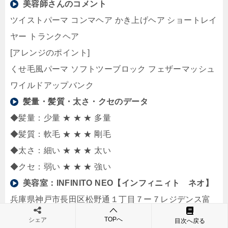
美容師さんのコメント
ツイストパーマ コンマヘア かき上げヘア ショートレイ
ヤー トランクヘア
[アレンジのポイント]
くせ毛風パーマ ソフトツーブロック フェザーマッシュ
ワイルドアップバンク
髪量・髪質・太さ・クセのデータ
◆髪量：少量 ★ ★ ★ 多量
◆髪質：軟毛 ★ ★ ★ 剛毛
◆太さ：細い ★ ★ ★ 太い
◆クセ：弱い ★ ★ ★ 強い
美容室：
INFINITO NEO【インフィニィト ネオ】
兵庫県神戸市長田区松野通１丁目７ー７レジデンス富
久寿1階
TOPへ
シェア
目次へ戻る