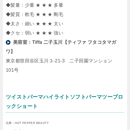
◆髪量：少量 ★ ★ ★ 多量
◆髪質：軟毛 ★ ★ ★ 剛毛
◆太さ：細い ★ ★ ★ 太い
◆クセ：弱い ★ ★ ★ 強い
美容室：
Tiffa 二子玉川【ティファ フタコタマガ
ワ】
東京都世田谷区玉川３-21-3 二子田園マンション
101号
ツイストパーマハイライトソフトパーマツーブロ
ックショート
出典：HOT PEPPER BEAUTY