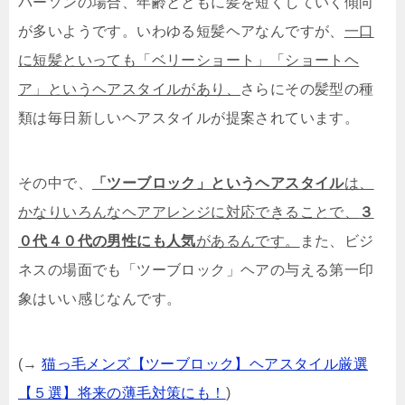
パーソンの場合、年齢とともに髪を短くしていく傾向
が多いようです。いわゆる短髪ヘアなんですが、
一口
に短髪といっても「ベリーショート」「ショートヘ
ア」というヘアスタイルがあり、
さらにその髪型の種
類は毎日新しいヘアスタイルが提案されています。
その中で、
「ツーブロック」というヘアスタイル
は、
かなりいろんなヘアアレンジに対応できることで、
３
０代４０代の男性にも人気
があるんです。
また、ビジ
ネスの場面でも「ツーブロック」ヘアの与える第一印
象はいい感じなんです。
(→
猫っ毛メンズ【ツーブロック】ヘアスタイル厳選
【５選】将来の薄毛対策にも！
)