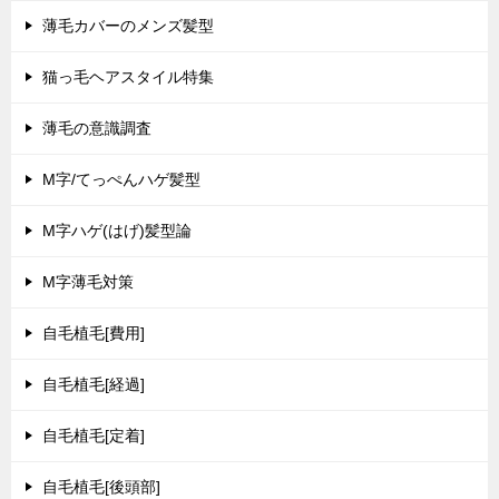
薄毛カバーのメンズ髪型
猫っ毛ヘアスタイル特集
薄毛の意識調査
M字/てっぺんハゲ髪型
M字ハゲ(はげ)髪型論
M字薄毛対策
自毛植毛[費用]
自毛植毛[経過]
自毛植毛[定着]
自毛植毛[後頭部]