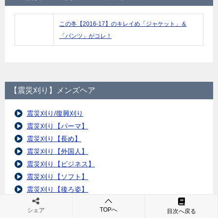
この冬【2016-17】のキレイめ「ジャケット」＆
「パンツ」がコレ！
【震災刈り】メンズヘア
震災刈り/復興刈り
震災刈り【パーマ】
震災刈り【長め】
震災刈り【外国人】
震災刈り【ビジネス】
震災刈り【ソフト】
震災刈り【後ろ姿】
震災刈り【ライン】
TOPへ
シェア
目次へ戻る
震災刈り【ネオ】