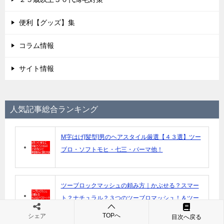
便利【グッズ】集
コラム情報
サイト情報
人気記事総合ランキング
M字はげ[髪型]男のヘアスタイル厳選【４３選】ツー
ブロ・ソフトモヒ・七三・パーマ他！
ツーブロックマッシュの頼み方｜かぶせる？スマー
ト？ナチュラル？３つのツーブロマッシュ！＆ツー
ブロック[マッシュ]髪型厳選【１５選】
TOPへ
シェア
目次へ戻る