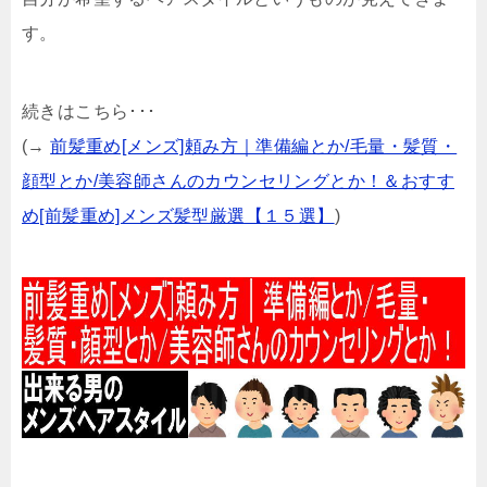
す。
続きはこちら･･･
(→
前髪重め[メンズ]頼み方｜準備編とか/毛量・髪質・
顔型とか/美容師さんのカウンセリングとか！＆おすす
め[前髪重め]メンズ髪型厳選【１５選】
)