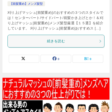
【前髪重め】メンズ髪型
刈り上げマッシュ[前髪重め]のおすすめの３つのスタイルで
は！センターパート/サイドパート/前髪かき上げとか！＆刈
り上げマッシュ[前髪重め]メンズ髪型厳選【１５選】を紹介
しています。 刈り上げマッシュ[前髪重め]おすすめス […]
続きを読む
0
0