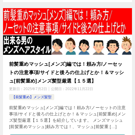
前髪重めマッシュ[メンズ]編では！頼み方/ノーセッ
トの注意事項/サイドと後ろの仕上げとか！＆マッシ
ュ[前髪重め]メンズ髪型厳選【１５選】
更新日：
2025年7月2日
公開日：
2022年11月22日
【前髪重め】メンズ髪型
前髪重めマッシュ[メンズ]編では！頼み方/ノーセットの注意
事項/サイドと後ろの仕上げとか！＆マッシュ[前髪重め]メン
ズ髪型厳選【１５選】を紹介しています。 メンズマッシュ
[前髪重めマッシュ]頼み方では！、マッシュ[前髪重 […]