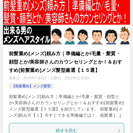
前髪重め[メンズ]頼み方｜準備編とか/毛量・髪質・
顔型とか/美容師さんのカウンセリングとか！＆おす
すめ[前髪重め]メンズ髪型厳選【１５選】
更新日：
2025年7月2日
公開日：
2022年12月9日
【前髪重め】メンズ髪型
前髪重め[メンズ]頼み方｜準備編とか/毛量・髪質・顔型と
か/美容師さんのカウンセリングとか！＆おすすめ[前髪重め]
メンズ髪型厳選【１５選】を紹介しています。 前髪重め[メ
ンズ]頼み方【１】今すぐできる準備編では！、前髪重 […]
続きを読む