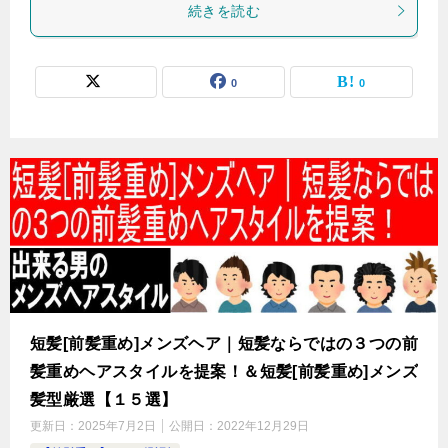
続きを読む
0
0
短髪[前髪重め]メンズヘア｜短髪ならではの３つの前
髪重めヘアスタイルを提案！＆短髪[前髪重め]メンズ
髪型厳選【１５選】
更新日：
2025年7月2日
公開日：
2022年12月29日