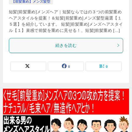
【前髪重め】メンズ髪型
短髪[前髪重め]メンズヘア｜短髪ならではの３つの前髪重め
ヘアスタイルを提案！＆短髪[前髪重め]メンズ髪型厳選【１
５選】を紹介しています。 短髪[前髪重め]メンズヘアスタイ
ル【１】束感で前髪を重めに見せる！、短髪[前髪重め […]
続きを読む
0
0