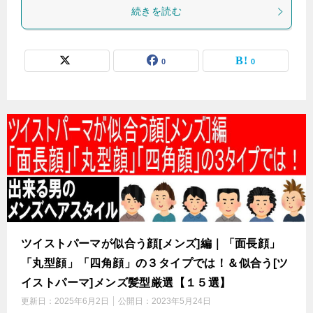
続きを読む
0
0
ツイストパーマが似合う顔[メンズ]編｜「面長顔」
「丸型顔」「四角顔」の３タイプでは！＆似合う[ツ
イストパーマ]メンズ髪型厳選【１５選】
更新日：
2025年6月2日
公開日：
2023年5月24日