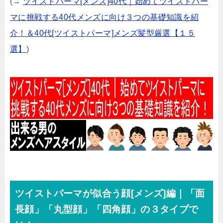
(→
ツイストパーマ[メンズ]40代｜始めてツイストパー
マに挑戦する40代メンズに向け３つの基礎知識を紹
介！＆40代[ツイストパーマ]メンズ髪型厳選【１５
選】
)
ツイストパーマが似合う顔[メンズ]編｜「面
長顔」「丸型顔」「四角顔」の３タイプで