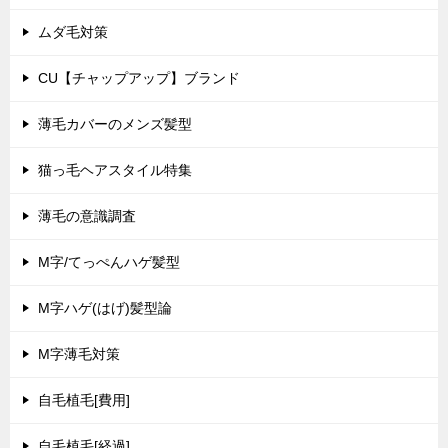
ムダ毛対策
CU【チャップアップ】ブランド
薄毛カバーのメンズ髪型
猫っ毛ヘアスタイル特集
薄毛の意識調査
M字/てっぺんハゲ髪型
M字ハゲ(はげ)髪型論
M字薄毛対策
自毛植毛[費用]
自毛植毛[経過]