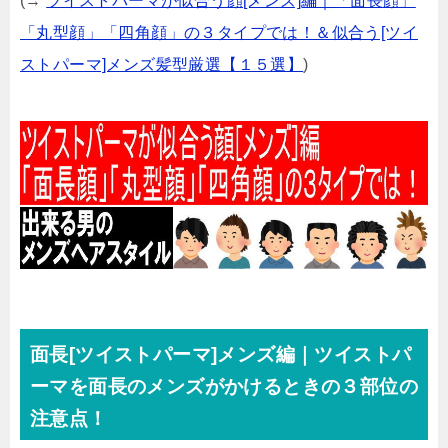
(→
ツイストパーマが似合う顔[メンズ]編｜「面長顔」
「丸型顔」「四角顔」の３タイプでは！＆似合う[ツイ
ストパーマ]メンズ髪型厳選【１５選】
)
面長[ツイストパーマ]メンズ編｜ツイストパ
ーマを面長のメンズがかけるときの３部位の
注意点！