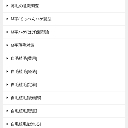
薄毛の意識調査
M字/てっぺんハゲ髪型
M字ハゲ(はげ)髪型論
M字薄毛対策
自毛植毛[費用]
自毛植毛[経過]
自毛植毛[定着]
自毛植毛[後頭部]
自毛植毛[密度]
自毛植毛[ばれる]