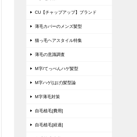
CU【チャップアップ】ブランド
薄毛カバーのメンズ髪型
猫っ毛ヘアスタイル特集
薄毛の意識調査
M字/てっぺんハゲ髪型
M字ハゲ(はげ)髪型論
M字薄毛対策
自毛植毛[費用]
自毛植毛[経過]