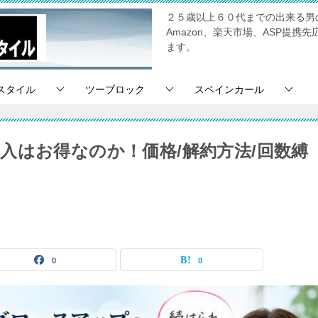
２５歳以上６０代までの出来る男
Amazon、楽天市場、ASP提
ます。
スタイル
ツーブロック
スペインカール
入はお得なのか！価格/解約方法/回数縛
0
0