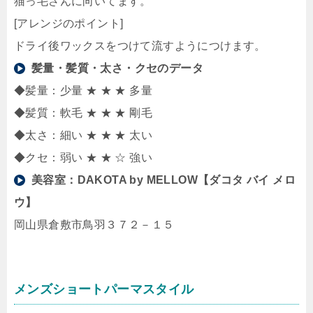
猫っ毛さんに向いてます。
[アレンジのポイント]
ドライ後ワックスをつけて流すようにつけます。
髪量・髪質・太さ・クセのデータ
◆髪量：少量 ★ ★ ★ 多量
◆髪質：軟毛 ★ ★ ★ 剛毛
◆太さ：細い ★ ★ ★ 太い
◆クセ：弱い ★ ★ ☆ 強い
美容室：
DAKOTA by MELLOW【ダコタ バイ メロ
ウ】
岡山県倉敷市鳥羽３７２－１５
メンズショートパーマスタイル