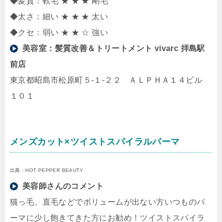
◆髪質：軟毛 ★ ★ ★ 剛毛
◆太さ：細い ★ ★ ★ 太い
◆クセ：弱い ★ ★ ☆ 強い
美容室：
髪質改善＆トリートメント vivarc 拝島駅
前店
東京都昭島市松原町５-１-２２ ＡＬＰＨＡ１４ビル
１０１
メンズカット×ツイストスパイラルパーマ
出典：HOT PEPPER BEAUTY
美容師さんのコメント
猫っ毛、直毛などでボリュームが出ない方いつものパ
ーマに少し飽きてきた方にお勧め！ツイストスパイラ