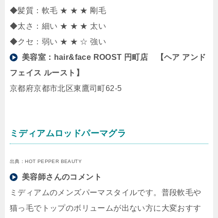
◆髪質：軟毛 ★ ★ ★ 剛毛
◆太さ：細い ★ ★ ★ 太い
◆クセ：弱い ★ ★ ☆ 強い
美容室：
hair&face ROOST 円町店 【ヘア アンド
フェイス ルースト】
京都府京都市北区東鷹司町62-5
ミディアムロッドパーマグラ
出典：HOT PEPPER BEAUTY
美容師さんのコメント
ミディアムのメンズパーマスタイルです。普段軟毛や
猫っ毛でトップのボリュームが出ない方に大変おすす