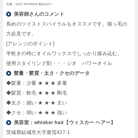
出典：HOT PEPPER BEAUTY
美容師さんのコメント
長めのツイストスパイラルもオススメです。猫っ毛の
方必見です。
[アレンジのポイント]
半乾きの時にオイルワックスでしっかり揉み込む。
使用スタイリング剤・・・ジオ パワーオイル
髪量・髪質・太さ・クセのデータ
◆髪量：少量 ★ ★ ★ 多量
◆髪質：軟毛 ★ ★ ★ 剛毛
◆太さ：細い ★ ★ ★ 太い
◆クセ：弱い ★ ★ ★ 強い
美容室：
whisker hair【ウィスカー ヘアー】
茨城県結城市大字鹿窪427-1