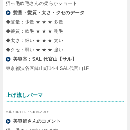
猫っ毛軟毛さんの柔らかショート
髪量・髪質・太さ・クセのデータ
◆髪量：少量 ★ ★ ★ 多量
◆髪質：軟毛 ★ ★ ★ 剛毛
◆太さ：細い ★ ★ ★ 太い
◆クセ：弱い ★ ★ ★ 強い
美容室：
SAL 代官山【サル】
東京都渋谷区鉢山町14-4 SAL代官山1F
上げ流しパーマ
出典：HOT PEPPER BEAUTY
美容師さんのコメント