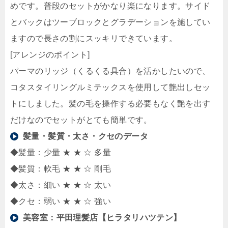
めです。普段のセットがかなり楽になります。サイド
とバックはツーブロックとグラデーションを施してい
ますので長さの割にスッキリできています。
[アレンジのポイント]
パーマのリッジ（くるくる具合）を活かしたいので、
コタスタイリングルミテックスを使用して艶出しセッ
トにしました。髪の毛を操作する必要もなく艶を出す
だけなのでセットがとても簡単です。
髪量・髪質・太さ・クセのデータ
◆髪量：少量 ★ ★ ☆ 多量
◆髪質：軟毛 ★ ★ ☆ 剛毛
◆太さ：細い ★ ★ ☆ 太い
◆クセ：弱い ★ ★ ☆ 強い
美容室：
平田理髪店【ヒラタリハツテン】