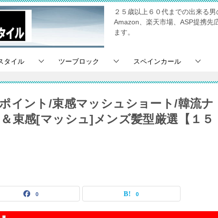
２５歳以上６０代までの出来る男
Amazon、楽天市場、ASP提
ます。
スタイル
ツーブロック
スペインカール
ポイント/束感マッシュショート/韓流ナ
＆束感[マッシュ]メンズ髪型厳選【１５
0
0