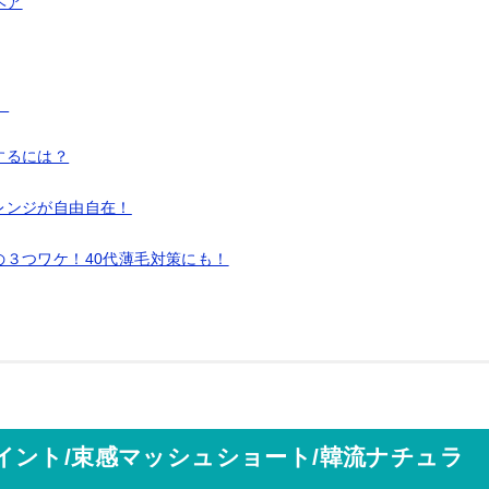
ヘア
】
するには？
レンジが自由自在！
３つワケ！40代薄毛対策にも！
イント/束感マッシュショート/韓流ナチュラ