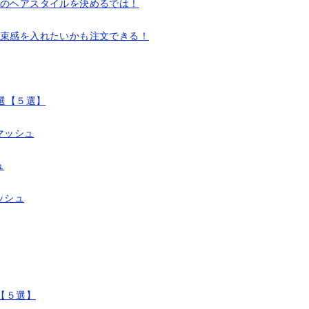
スのヘアスタイルを決めるでは！
に束感を入れたいかも注文できる！
厳選【５選】
マッシュ
ュ
ッシュ
選【５選】