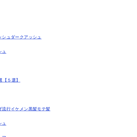
ッシュダークアッシュ
シュ
厳選【５選】
げ流行イケメン黒髪モテ髪
シュ