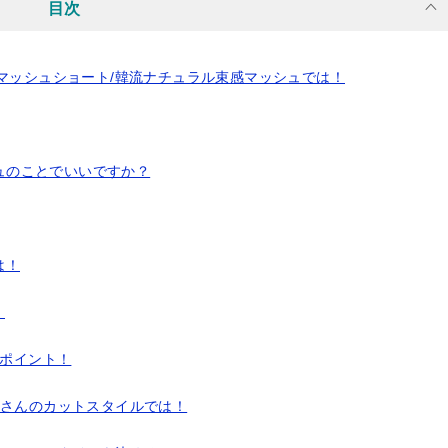
目次
マッシュショート/韓流ナチュラル束感マッシュでは！
ュのことでいいですか？
は！
！
のポイント！
師さんのカットスタイルでは！