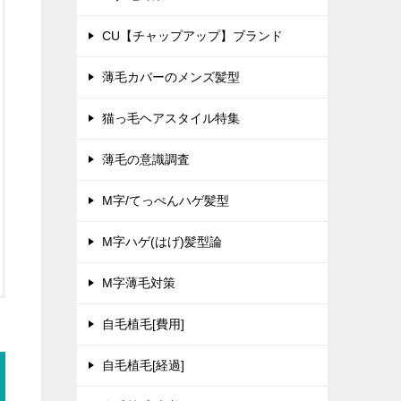
CU【チャップアップ】ブランド
薄毛カバーのメンズ髪型
猫っ毛ヘアスタイル特集
薄毛の意識調査
M字/てっぺんハゲ髪型
M字ハゲ(はげ)髪型論
M字薄毛対策
自毛植毛[費用]
自毛植毛[経過]