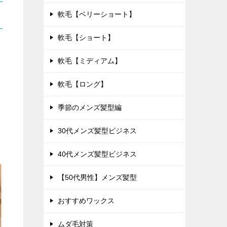
軟毛【ベリーショート】
軟毛【ショート】
軟毛【ミディアム】
軟毛【ロング】
季節のメンズ髪型編
30代メンズ髪型ビジネス
40代メンズ髪型ビジネス
【50代男性】メンズ髪型
おすすめワックス
ムダ毛対策