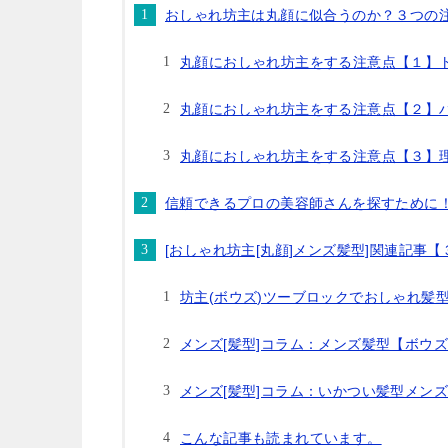
おしゃれ坊主は丸顔に似合うのか？３つの
丸顔におしゃれ坊主をする注意点【１】
丸顔におしゃれ坊主をする注意点【２】
丸顔におしゃれ坊主をする注意点【３】
信頼できるプロの美容師さんを探すために
[おしゃれ坊主[丸顔]メンズ髪型]関連記事【
坊主(ボウズ)ツーブロックでおしゃれ髪
メンズ[髪型]コラム：メンズ髪型【ボウ
メンズ[髪型]コラム：いかつい髪型メン
こんな記事も読まれています。