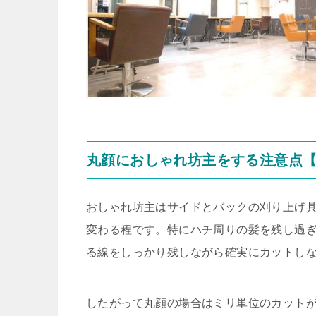
丸顔におしゃれ坊主をする注意点
おしゃれ坊主はサイドとバックの刈り上げ
変わる程です。特にハチ周りの髪を残し過
る線をしっかり残しながら確実にカットし
したがって丸顔の場合はミリ単位のカット