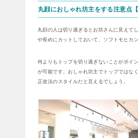
丸顔におしゃれ坊主をする注意点
丸顔の人は切り過ぎるとお坊さんに見えて
や長めにカットしておいて、ソフトモヒカ
何よりもトップを切り過ぎないことがポイ
が可能です。おしゃれ坊主でトップではな
正攻法のスタイルだと言えるでしょう。