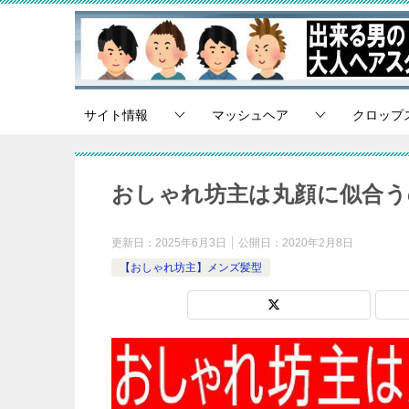
サイト情報
マッシュヘア
クロップ
おしゃれ坊主は丸顔に似合う
更新日：
2025年6月3日
公開日：
2020年2月8日
【おしゃれ坊主】メンズ髪型