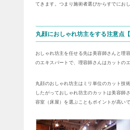
てきます。つまり施術者選びからすでにお
丸顔におしゃれ坊主をする注意点
おしゃれ坊主を任せる先は美容師さんと理
のエキスパートで、理容師さんはカットの
丸顔のおしゃれ坊主はミリ単位のカット技
したがっておしゃれ坊主のカットは美容師
容室（床屋）を選ぶこともポイントが高い