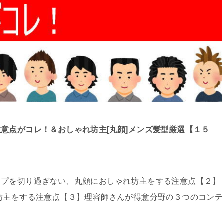
意点がコレ！＆おしゃれ坊主[丸顔]メンズ髪型厳選【１５
ップを切り過ぎない、丸顔におしゃれ坊主をする注意点【２】
坊主をする注意点【３】理容師さんが得意分野の３つのコン