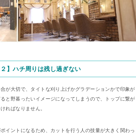
【２】ハチ周りは残し過ぎない
具合が大切で、タイトな刈り上げかグラデーションかで印象が
ぎると野暮ったいイメージになってしまうので、トップに繋が
なければなりません。
がポイントになるため、カットを行う人の技量が大きく関わっ