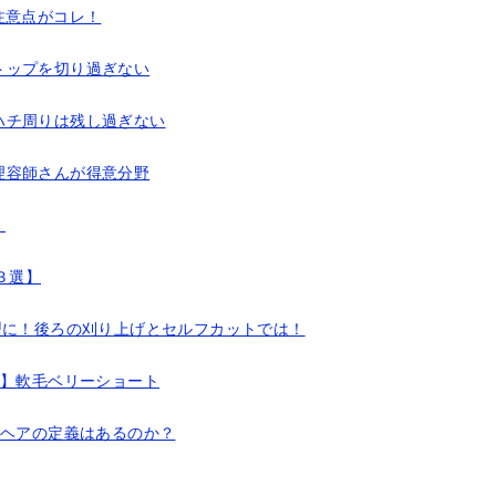
注意点がコレ！
トップを切り過ぎない
ハチ周りは残し過ぎない
理容師さんが得意分野
！
３選】
型に！後ろの刈り上げとセルフカットでは！
ズ】軟毛ベリーショート
ズヘアの定義はあるのか？