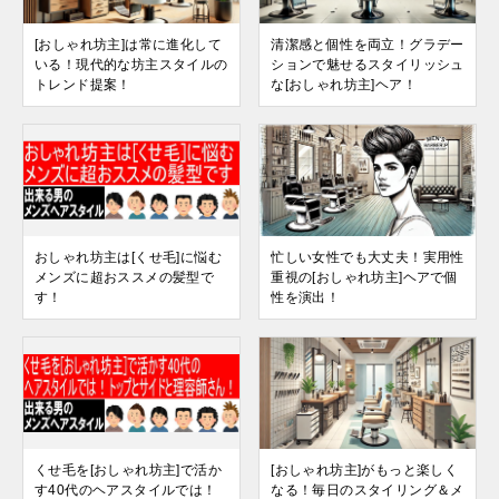
[おしゃれ坊主]は常に進化して
清潔感と個性を両立！グラデー
いる！現代的な坊主スタイルの
ションで魅せるスタイリッシュ
トレンド提案！
な[おしゃれ坊主]ヘア！
おしゃれ坊主は[くせ毛]に悩む
忙しい女性でも大丈夫！実用性
メンズに超おススメの髪型で
重視の[おしゃれ坊主]ヘアで個
す！
性を演出！
くせ毛を[おしゃれ坊主]で活か
[おしゃれ坊主]がもっと楽しく
す40代のヘアスタイルでは！
なる！毎日のスタイリング＆メ