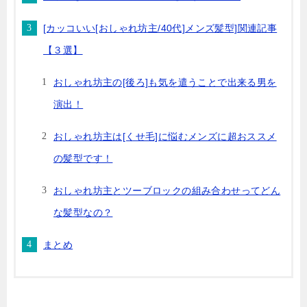
[カッコいい[おしゃれ坊主/40代]メンズ髪型]関連記事
【３選】
おしゃれ坊主の[後ろ]も気を遣うことで出来る男を
演出！
おしゃれ坊主は[くせ毛]に悩むメンズに超おススメ
の髪型です！
おしゃれ坊主とツーブロックの組み合わせってどん
な髪型なの？
まとめ