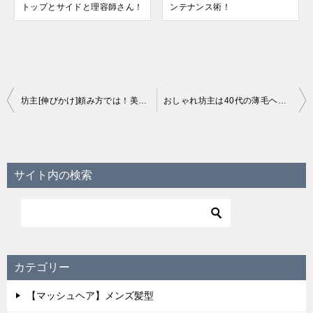
トップとサイドと理容師さん！
ンテナンス術！
投
坊主[伸びかけ]頼み方では！美容室と理容室で違うの？
おしゃれ坊主は40代の薄毛ヘアにおススメする３つの理由では！
稿
ナ
ビ
サイト内の検索
ゲ
ー
シ
ョ
カテゴリー
ン
【マッシュヘア】メンズ髪型