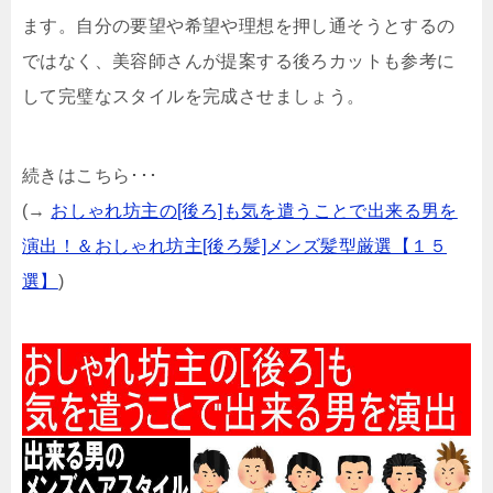
ます。自分の要望や希望や理想を押し通そうとするの
ではなく、美容師さんが提案する後ろカットも参考に
して完璧なスタイルを完成させましょう。
続きはこちら･･･
(→
おしゃれ坊主の[後ろ]も気を遣うことで出来る男を
演出！＆おしゃれ坊主[後ろ髪]メンズ髪型厳選【１５
選】
)