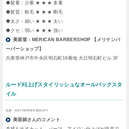
◆髪量：少量 ★ ★ ★ 多量
◆髪質：軟毛 ★ ★ ★ 剛毛
◆太さ：細い ★ ★ ★ 太い
◆クセ：弱い ★ ★ ★ 強い
美容室：
MERICAN BARBERSHOP 【メリケンバ
ーバーショップ】
兵庫県神戸市中央区明石町18番地 大日明石町ビル 3F
ルード刈上げスタイリッシュなオールバックスタ
イル
出典：HOT PEPPER BEAUTY
美容師さんのコメント
束感を出すカット、パーマ、アイロン仕上げが得意で