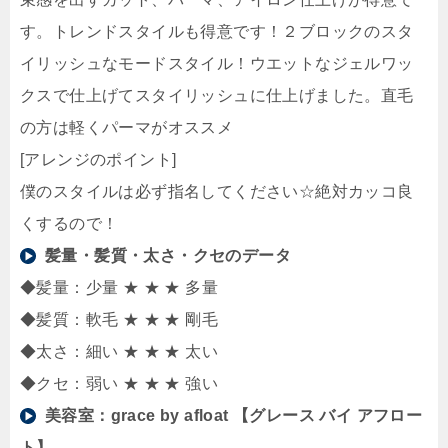
す。トレンドスタイルも得意です！２ブロックのスタ
イリッシュなモードスタイル！ウエットなジェルワッ
クスで仕上げてスタイリッシュに仕上げました。直毛
の方は軽くパーマがオススメ
[アレンジのポイント]
僕のスタイルは必ず指名してください☆絶対カッコ良
くするので！
髪量・髪質・太さ・クセのデータ
◆髪量：少量 ★ ★ ★ 多量
◆髪質：軟毛 ★ ★ ★ 剛毛
◆太さ：細い ★ ★ ★ 太い
◆クセ：弱い ★ ★ ★ 強い
美容室：
grace by afloat 【グレース バイ アフロー
ト】