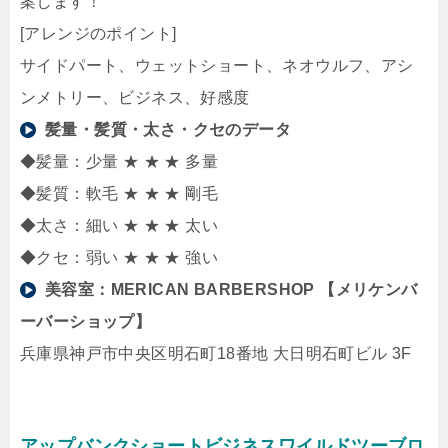
案します！
[アレンジのポイント]
サイドパート、ウェットショート、ネオウルフ、アシ
ンメトリー、ビジネス、好感度
髪量・髪質・太さ・クセのデータ
◆髪量：少量 ★ ★ ★ 多量
◆髪質：軟毛 ★ ★ ★ 剛毛
◆太さ：細い ★ ★ ★ 太い
◆クセ：弱い ★ ★ ★ 強い
美容室：
MERICAN BARBERSHOP 【メリケンバ
ーバーショップ】
兵庫県神戸市中央区明石町18番地 大日明石町ビル 3F
アップバンクショートビジネスワイルドツーブロ