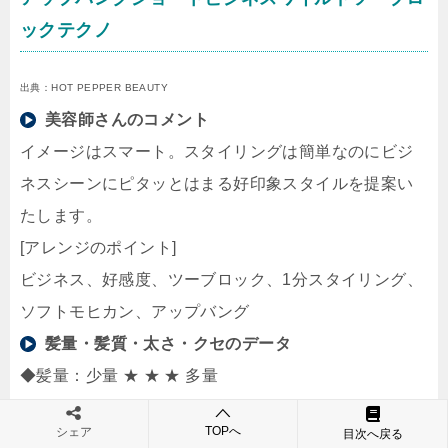
ックテクノ
出典：HOT PEPPER BEAUTY
美容師さんのコメント
イメージはスマート。スタイリングは簡単なのにビジ
ネスシーンにピタッとはまる好印象スタイルを提案い
たします。
[アレンジのポイント]
ビジネス、好感度、ツーブロック、1分スタイリング、
ソフトモヒカン、アップバング
髪量・髪質・太さ・クセのデータ
◆髪量：少量 ★ ★ ★ 多量
◆髪質：軟毛 ★ ★ ★ 剛毛
TOPへ
シェア
目次へ戻る
◆太さ：細い ★ ★ ★ 太い