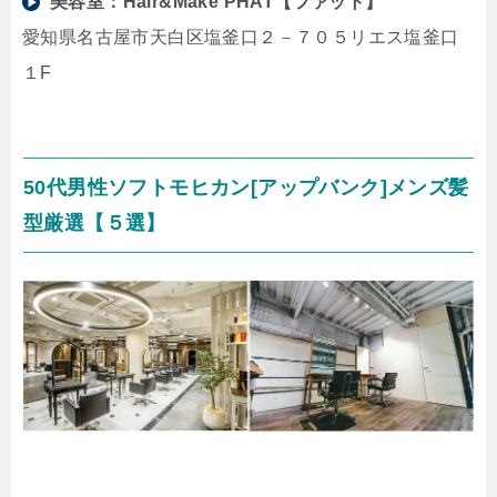
美容室：
Hair&Make PHAT【ファット】
愛知県名古屋市天白区塩釜口２－７０５リエス塩釜口
１F
50代男性ソフトモヒカン[アップバンク]メンズ髪
型厳選【５選】