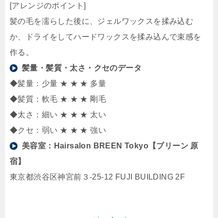
[アレンジのポイント]
髪の毛を濡らした後に、ジェルワックスを揉み込む
か、ドライをしてハードワックスを揉み込んで束感を
作る。
髪量・髪質・太さ・クセのデータ
◆髪量：少量 ★ ★ ★ 多量
◆髪質：軟毛 ★ ★ ★ 剛毛
◆太さ：細い ★ ★ ★ 太い
◆クセ：弱い ★ ★ ★ 強い
美容室：
Hairsalon BREEN Tokyo【ブリーン 原
宿】
東京都渋谷区神宮前３-25-12 FUJI BUILDING 2F