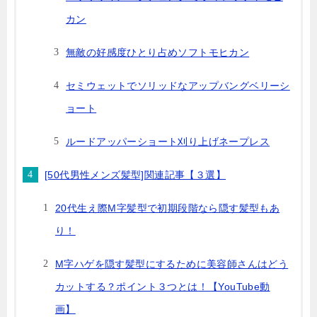
カン
無敵の好感度ひとり占めソフトモヒカン
セミウェットでソリッドなアップバングベリーシ
ョート
ルードアッパーショート刈り上げネープレス
[50代男性メンズ髪型]関連記事【３選】
20代生え際M字髪型で初期段階なら隠す髪型もあ
り！
M字ハゲを隠す髪型にするために美容師さんはどう
カットする？ポイント３つとは！【YouTube動
画】